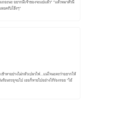
ผมเถอะนะ อยากมีเจ้าของจะแย่แล้ว” ”แล้วหมาตัวนี้
งเลยครับโฮ๊งๆ”
่งเข้าหาอย่างไม่กลัวเปลวไฟ...แน่ใจนะคะว่าอยากให้
ันร้อนระอุจบไป เธอก็หายไปอย่างไร้ร่องรอย "ไอ้
"