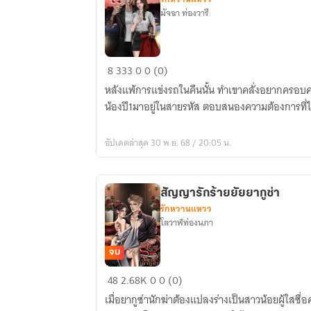
มัจฉา ท่องวารี
ท้า
8
333
0
0 (0)
รัก
หลังแพ้การแข่งรถในคืนนั้น ทำเขาคลั่งอยากครอบคร
คุณ
น้องปี1มาอยู่ในสายรหัส ตอบสนองความต้องการที่ไม
ปู่
รหัส
อัปเดตล่าสุด 30 พ.ย. 68 / 20:05 น.
สุด
โหด
[มีe-
สัญญารักร้ายยัยยากูซ่า
book]
รักหวานแหวว
โลวาฬท่องนภา
จบ
สัญญา
48
2.68K
0
0 (0)
รัก
เมื่อยากูซ่านักฆ่าต้องแปลงร่างเป็นสาวน้อยผู้ใสซื่อค
ร้าย