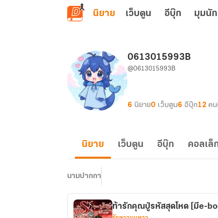
ข้ามไปยังเนื้อหาหลัก
นิยาย
เว็บตูน
อีบุ๊ก
มุมนัก
0613015993B
@0613015993B
6
นิยาย
0
เว็บตูน
6
อีบุ๊ก
12
คน
นิยาย
เว็บตูน
อีบุ๊ก
คอลเล็ก
นามปากกา
ท้ารักคุณปู่รหัสสุดโหด [มีe-b
รักหวานแหวว