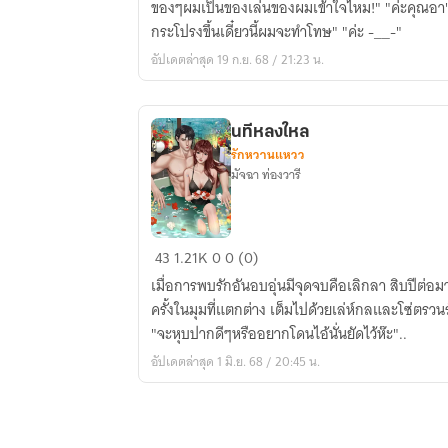
ของๆผมเป็นของเล่นของผมเข้าใจไหม!" "ค่ะคุณอา" (
ยัย
กระโปรงขึ้นเดี๋ยวนี้ผมจะทำโทษ" "ค่ะ -__-"
ยา
อัปเดตล่าสุด 19 ก.ย. 68 / 21:23 น.
กู
ซ่า
นทีหลงใหล
รักหวานแหวว
มัจฉา ท่องวารี
นที
43
1.21K
0
0 (0)
หลงใหล
เมื่อการพบรักอันอบอุ่นมีจุดจบคือเลิกลา สิบปีต่อ
ครั้งในมุมที่แตกต่าง เต็มไปด้วยเล่ห์กลและโซ่ตรวนร
"จะหุบปากดีๆหรืออยากโดนไอ้นั่นยัดไว้ห๊ะ"..
อัปเดตล่าสุด 1 มิ.ย. 68 / 20:45 น.