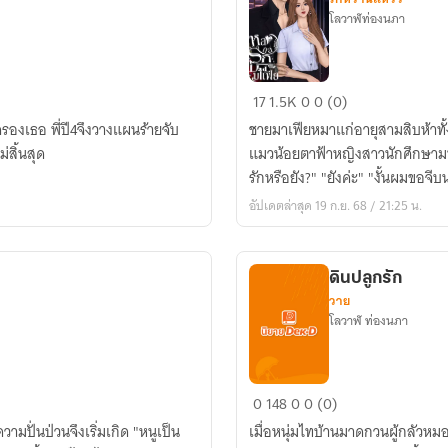
โลวาฬท่องนภา
หลงกล
17
1.5K
0
0 (0)
รักDadมาเฟีย{
องเธอ พี่ปี4จึงวางแผนร้ายจับ
ชายมาเฟียหมาแก่อายุสามสิบห้าทั้
มีE-
่สิ้นสุด
แมวน้อยตาฟ้าหญิงสาวนักศึกษามหา
book
รักหรือยัง?" "ยังค่ะ" "งั้นผมขอจี
}
อัปเดตล่าสุด 19 ก.ย. 68 / 21:25 น.
ดินปลูกรัก
วาย
โลวาฬ ท่องนภา
ดิน
0
148
0
0 (0)
ปลูก
วามปั่นป่วนจึงเริ่มเกิด "หนูเป็น
เมื่อหนุ่มไทบ้านมาดกวนผู้กลัวหม
รัก