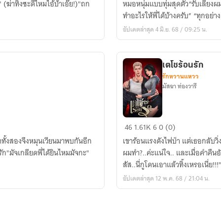
ฆ่าทิ้งซะดีไหมไอ้บ้าเอ๊ย!)"ถก
หมอหนุ่มแบบทุ่มสุดตัว“รับเลี้ยง
ทำอะไรให้พี่ได้บ้างครับ” “ทุกอย่า
อัปเดตล่าสุด 4 มิ.ย. 68 / 09:25 น.
เตโชร้อนรัก
รักหวานแหวว
มัสฉา ท่องวารี
เต
46
1.61K
6
0 (0)
โช
มาทั้งสองจึงหมุนเวียนมาพบกันอีก
เขาร้อนแรงดังไฟป่า แต่เธอกลับวิ
ร้อน
ัก"มัจเกลียดพี่ได้ยินไหมมัจกะ"
ผมทำ?..ค่ะแน่ใจ.. และเมื่อคำคืนอ
รัก
สัส..นี่กูโดนเอาแล้วทิ้งเหรอเนี่ย!!!
อัปเดตล่าสุด 12 พ.ค. 68 / 21:04 น.