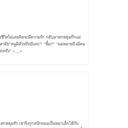
งชีวิตไม่เคยคิดจะมีความรัก กลับมาตกหลุมรักแม่
ลัย"หนูมีผัวหรือยังคะ?" "หื้ม!?" "ผมหมายถึงมีคน
บนะครับ" >__<
อตกหลุมรัก เขาจึงรุกหนักยอมเป็นหมาเด็กให้กับ