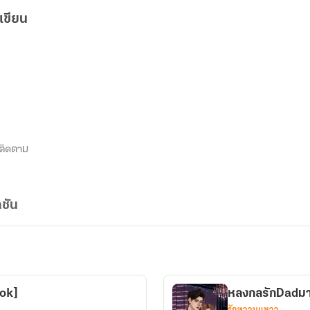
เขียน
ติดตาม
ชัน
ook]
หลงกลรักDadมาเ
รักหวานแหวว