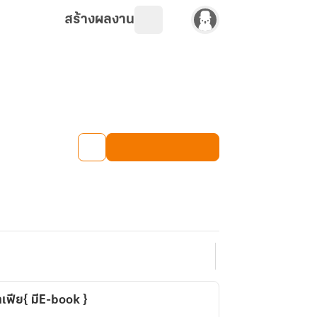
สร้างผลงาน
ฟีย{ มีE-book }