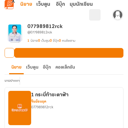
ข้ามไปยังเนื้อหาหลัก
นิยาย
เว็บตูน
อีบุ๊ก
มุมนักเขียน
077989812rck
@077989812rck
1
นิยาย
0
เว็บตูน
0
อีบุ๊ก
0
คนติดตาม
นิยาย
เว็บตูน
อีบุ๊ก
คอลเล็กชัน
นามปากกา
1 กระบี่ท้าชะตาฟ้า
จีนย้อนยุค
077989812rck