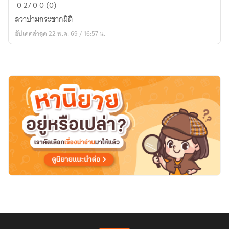
1
0
27
0
0 (0)
กระบี่
สวาปามกระชากมิติ
ท้า
อัปเดตล่าสุด 22 พ.ค. 69 / 16:57 น.
ชะตา
ฟ้า