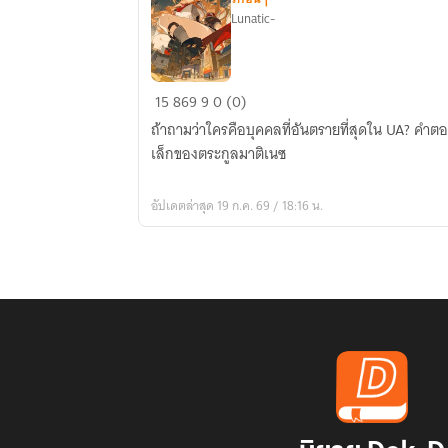
Lunatic-
[Fic
15
869
9
0 (0)
MHA]
ถ้าถามว่าใครคือบุคคลที่อันตรายที่สุดใน UA? คำตอบ
เล็กของตระกูลมาติเนซ
The
Harbinger
อัปเดตล่าสุด 19 ก.ค. 69 / 18:16 น.
of
UA