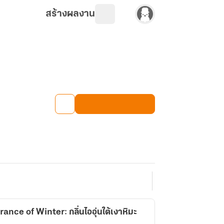
สร้างผลงาน
ance of Winter: กลิ่นไออุ่นใต้เงาหิมะ