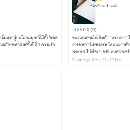
0MhanThow0
(7x)
0
85
0
0 (0)
Libel
ึ้นมาอยู่บนโลกมนุษย์ที่มีทั้งกิเลส
ชนวนเหตุจะไม่เกิดถ้า "พระพาย"
Journal
ะอักษรศาสตร์ชั้นปีที่ 1 ความรัก
วารสารทำให้พระพายโดนหมายหัวจาก
อลวน
พระพายไปเรื่อยๆ กลับพบความจริง
รัก
อัปเดตล่าสุด 11 พ.ย. 61 / 20:13 น.
นัก
วารสาร