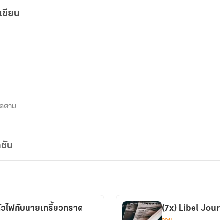
เขียน
ิดตาม
ชัน
ตัวไฟกับนายเกรี้ยวกราด
(7x) Libel Jou
วาย