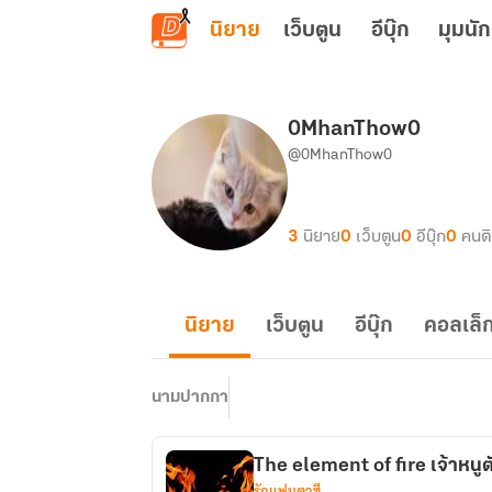
ข้ามไปยังเนื้อหาหลัก
นิยาย
เว็บตูน
อีบุ๊ก
มุมนัก
0MhanThow0
@0MhanThow0
3
นิยาย
0
เว็บตูน
0
อีบุ๊ก
0
คนต
นิยาย
เว็บตูน
อีบุ๊ก
คอลเล็ก
นามปากกา
The element of fire เจ้าหนู
รักแฟนตาซี