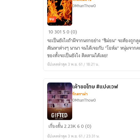
0MhanThow0
จบ
The
10
301
5
0 (0)
element
จะเป็นยังไงถ้าผีจากนรกอย่าง "ชิม่อน" จะต้องถูกดูดข
of
ตัณหาต่างๆ นานา จนได้เจอกับ "โอห์ม" หนุ่มจากคณ
fire
ของทั้งจะเป็นยังไง ติดตามได้เลย!
เจ้า
อัปเดตล่าสุด 3 พ.ย. 61 / 18:21 น.
หนู
ตัว
ไฟ
เค้าขอโทษ #แปงเวฟ
กับ
รักดราม่า
นาย
0MhanThow0
เกรี้ยว
กราด
เค้า
เรื่องสั้น
2.23K
6
0 (0)
ขอโทษ
อัปเดตล่าสุด 3 พ.ย. 61 / 23:31 น.
#แปง