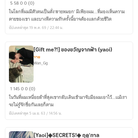
YOUR
5
58
0
0 (0)
SAFE
ในโลกที่ผมมีตัวตนเป็นดั่ง'สายหมอก' มีเพียงผม...ที่มองเห็นความ
PLACE
ตายของเขา และบางทีความรักครั้งนี้อาจต้องแลกด้วยชีวิต
:
อัปเดตล่าสุด 19 พ.ค. 69 / 22:44 น.
เงา
รัก
ใต้
[Gift me?!] ของขวัญจากฟ้า (yaoi)
ร่ม
วาย
หมอก
Wan_Gg
Love
Beneath
the
[Gift
1
145
0
0 (0)
Mist
me?!]
ในวันที่ผมเหนื่อยล้าที่สุดเขากลับเดินเข้ามาจับมือผมเอาไว้...แม้เรา
ของ
จะไม่รู้จักชื่อกันเลยก็ตาม
ขวัญ
อัปเดตล่าสุด 5 เม.ย. 63 / 14:56 น.
จาก
ฟ้า
(yaoi)
[Yaoi]◈SECRETS!◈ ฤดู'กาล