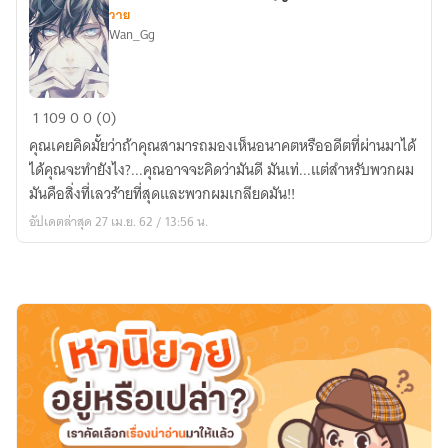
วาย
Wan_Gg
[Yaoi]◈SECRETS!
1
109
0
0 (0)
◈
คุณเคยคิดมั้ยว่าถ้าคุณสามารถมองเห็นอนาคตหรืออดีตที่ผ่านมาได้
ฤดู'กาล
ได้คุณจะทำยังไง?...คุณอาจจะคิดว่ามันดี มันเท่...แต่สำหรับพวกผม
มันคือสิ่งที่เลวร้ายที่สุดและพวกผมเกลียดมัน!!
อัปเดตล่าสุด 27 เม.ย. 62 / 13:56 น.