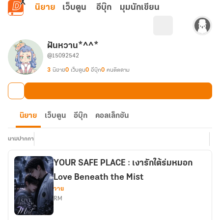
ข้ามไปยังเนื้อหาหลัก
นิยาย
เว็บตูน
อีบุ๊ก
มุมนักเขียน
ฝันหวาน*^^*
@15092542
3
นิยาย
0
เว็บตูน
0
อีบุ๊ก
0
คนติดตาม
นิยาย
เว็บตูน
อีบุ๊ก
คอลเล็กชัน
นามปากกา
YOUR SAFE PLACE : เงารักใต้ร่มหมอก
Love Beneath the Mist
วาย
RM