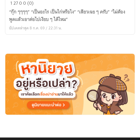
#ลันเตา
1
27
0
0 (0)
หยุด
“กุ๊ก ๆๆๆๆ” “เป็นอะไร เป็นไก่หรือไง” “เสียวเฉย ๆ ครับ” “ไม่ต้อง
พูด
พูดแล้วเอาต่อไปเงียบ ๆ ได้ไหม”
(มี
อัปเดตล่าสุด 8 ก.ค. 69 / 22:31 น.
E-
book)