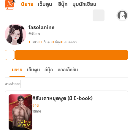
ข้ามไปยังเนื้อหาหลัก
นิยาย
เว็บตูน
อีบุ๊ก
มุมนักเขียน
fasolanine
@1time
1
นิยาย
0
เว็บตูน
0
อีบุ๊ก
0
คนติดตาม
นิยาย
เว็บตูน
อีบุ๊ก
คอลเล็กชัน
นามปากกา
#ลันเตาหยุดพูด (มี E-book)
วาย
1time