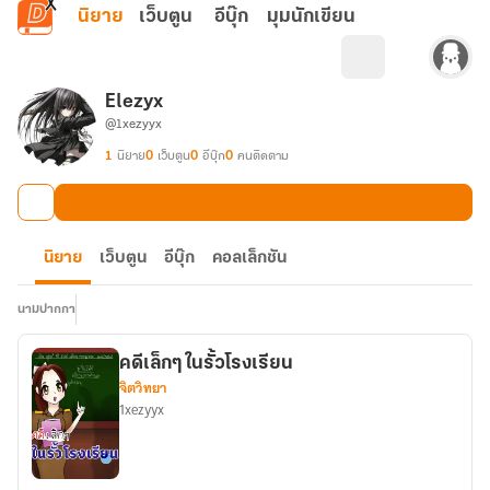
ข้ามไปยังเนื้อหาหลัก
นิยาย
เว็บตูน
อีบุ๊ก
มุมนักเขียน
Elezyx
@1xezyyx
1
นิยาย
0
เว็บตูน
0
อีบุ๊ก
0
คนติดตาม
นิยาย
เว็บตูน
อีบุ๊ก
คอลเล็กชัน
นามปากกา
คดีเล็กๆ ในรั้วโรงเรียน
จิตวิทยา
1xezyyx