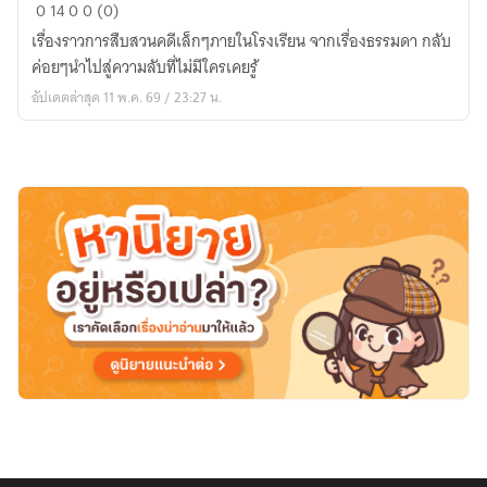
คดี
0
14
0
0 (0)
เล็กๆ
เรื่องราวการสืบสวนคดีเล็กๆภายในโรงเรียน จากเรื่องธรรมดา กลับ
ใน
ค่อยๆนำไปสู่ความลับที่ไม่มีใครเคยรู้
รั้ว
อัปเดตล่าสุด 11 พ.ค. 69 / 23:27 น.
โรงเรียน