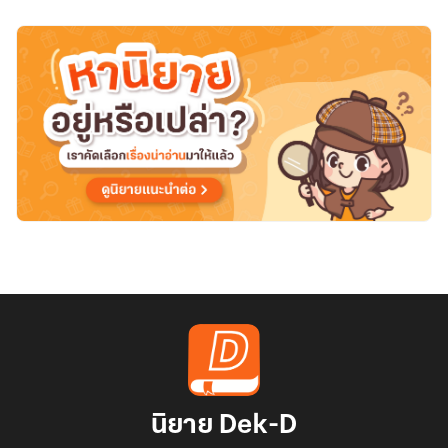
ใน
วัน
สิ้น
โลก
นิยาย Dek-D