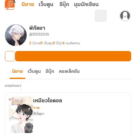
ข้ามไปยังเนื้อหาหลัก
นิยาย
เว็บตูน
อีบุ๊ก
มุมนักเขียน
พิกัลยา
@20032535
2
นิยาย
0
เว็บตูน
0
อีบุ๊ก
5
คนติดตาม
นิยาย
เว็บตูน
อีบุ๊ก
คอลเล็กชัน
นามปากกา
เหมียวไอดอล
วาย
พิกัลยา