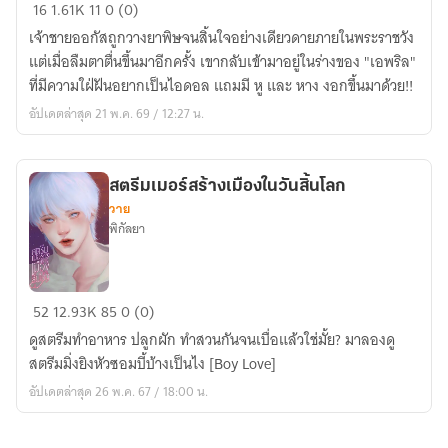
เห
16
1.61K
11
0 (0)
มี
เจ้าชายออกัสถูกวางยาพิษจนสิ้นใจอย่างเดียวดายภายในพระราชวัง
ยว
แต่เมื่อลืมตาตื่นขึ้นมาอีกครั้ง เขากลับเข้ามาอยู่ในร่างของ "เอพริล"
ไอ
ที่มีความใฝ่ฝันอยากเป็นไอดอล แถมมี หู และ หาง งอกขึ้นมาด้วย!!
ดอล
อัปเดตล่าสุด 21 พ.ค. 69 / 12:27 น.
สตรีมเมอร์สร้างเมืองในวันสิ้นโลก
วาย
พิกัลยา
สตรี
52
12.93K
85
0 (0)
ม
ดูสตรีมทำอาหาร ปลูกผัก ทำสวนกันจนเบื่อแล้วใช่มั้ย? มาลองดู
เม
สตรีมมิ่งยิงหัวซอมบี้บ้างเป็นไง [Boy Love]
อร์
อัปเดตล่าสุด 26 พ.ค. 67 / 18:00 น.
สร้าง
เมือง