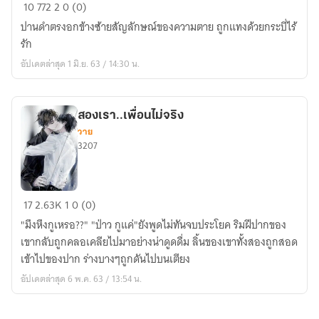
ก่อน
10
772
2
0 (0)
ตะวัน
ปานดำตรงอกข้างซ้ายสัญลักษณ์ของความตาย ถูกแทงด้วยกระบี่ไร้
ลา
รัก
ลับ
อัปเดตล่าสุด 1 มิ.ย. 63 / 14:30 น.
สองเรา..เพื่อนไม่จริง
วาย
3207
สอง
17
2.63K
1
0 (0)
เรา..เพื่อน
"มึงหึงกูเหรอ??" "ป่าว กูแค่"ยังพูดไม่ทันจบประโยค ริมฝีปากของ
ไม่
เขากลับถูกคลอเคลียไปมาอย่างน่าดูดดื่ม ลิ้นของเขาทั้งสองถูกสอด
จริง
เข้าไปของปาก ร่างบางๆถูกดันไปบนเตียง
อัปเดตล่าสุด 6 พ.ค. 63 / 13:54 น.