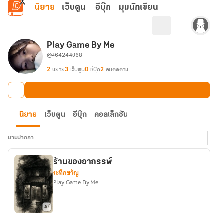
ข้ามไปยังเนื้อหาหลัก
นิยาย
เว็บตูน
อีบุ๊ก
มุมนักเขียน
Play Game By Me
@464244068
2
นิยาย
3
เว็บตูน
0
อีบุ๊ก
2
คนติดตาม
นิยาย
เว็บตูน
อีบุ๊ก
คอลเล็กชัน
นามปากกา
ร้านของอาถรรพ์
ระทึกขวัญ
Play Game By Me