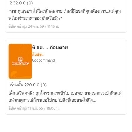
ร้าน
2
32
0
0 (0)
ของ
“หากคุณอยากให้ใครสักคนตาย ร้านนี้มีของที่คุณต้องการ…แต่คุณ
อาถรรพ์
พร้อมจ่ายราคาของมันหรือยัง?”
อัปเดตล่าสุด 24 ก.ค. 69 / 11:16 น.
6 ชม. ...ก่อนตาย
สืบสวน
Godcommand
6
เรื่องสั้น
220
0
0 (0)
ชม.
เด็กเสริฟคนนึง ถูกโจรชกกระเป๋าไป เธอพยายามเอากระเป๋าคืนแต่
...ก่อน
แล้วเหตุการณ์ก็พาเธอไปพบกับสิ่งที่เธอขาดไม่ถึง...
ตาย
อัปเดตล่าสุด 11 ก.ค. 55 / 18:06 น.