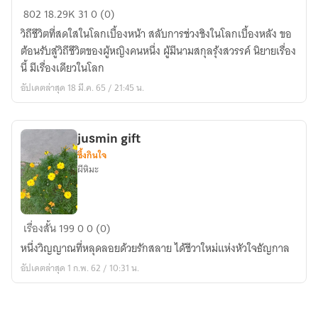
ลิขิต
802
18.29K
31
0 (0)
รัก
วิถีชีวิตที่สดใสในโลกเบื้องหน้า สลับการช่วงชิงในโลกเบื้องหลัง ขอ
เจ้า
ต้อนรับสู่วิถีชีวิตของผู้หญิงคนหนึ่ง ผู้มีนามสกุลรุ้งสวรรค์ นิยายเรื่อง
ฟาร์ม
นี้ มีเรื่องเดียวในโลก
น้อย
อัปเดตล่าสุด 18 มี.ค. 65 / 21:45 น.
(ตอน
นั้น
ตั้ง
jusmin gift
ชื่อ
ซึ้งกินใจ
อะไร
ผีหิมะ
ไป
!
มา
jusmin
เรื่องสั้น
199
0
0 (0)
อ่าน
gift
ตอน
หนึ่งวิญญาณที่หลุดลอยด้วยรักสลาย ได้ชีวาใหม่แห่งหัวใจธัญกาล
นี้
อัปเดตล่าสุด 1 ก.พ. 62 / 10:31 น.
อาย
จีงๆ)