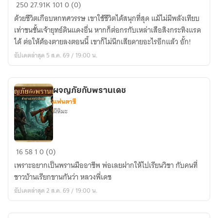
สร้าง
250
27.91K
101
0 (0)
ฮาเร็ม
ด้วยชีวิตเกือบหกทศวรรษ เขาใช้ชีวิตได้สนุกที่สุด แม้ไม่มีพลังเทียบ
ใน
เท่าชนชั้นเจ้ายุทธ์ดินแดงอื่น หากก็ต่อกรกับเหล่าเสือสิงกระทิงแรด
ต่าง
ได้ ต่อให้ต้องตายลงตอนนี้ เขาก็ไม่นึกเสียดายอะไรอีกแล้ว อั้ก!
โลก
อัปเดตล่าสุด 5 ส.ค. 69 / 19:00 น.
1
ผจญภัยกับพรานเดช
แฟนตาซี
ผีหิมะ
ผจญ
16
58
1
0 (0)
ภัย
เพราะอยากเป็นพรานมืออาชีพ พ่อเลยฝากให้ไปเรียนวิชา กับคนที่
กับ
ชาวบ้านเรียกขานกันว่า หลวงพี่เดช
พราน
อัปเดตล่าสุด 2 ส.ค. 69 / 19:00 น.
เดช