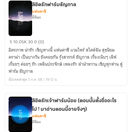
ลิขิตรักฟาร์มธัญกาล
แฟนตาซี
ผีหิมะ
ลิขิต
5
10.05K
30
0 (0)
รัก
มิตรภาพ น่ารัก เชิญทางนี้ แฟนตาซี แวมไพร์ สไตล์ฉัน สุขนิยม
ฟาร์ม
ดราม่า เป็นบางวัน ยังคอยกัน รุ้งสวรรค์ ธัญกาล เรื่องเนิบๆ เลิฟ
ธัญ
เรื่อยๆ ค่อยๆ รัก เพลินประจักษ์ เพลงรัก ลำนำหวาน เชิญทุกท่าน สู่
กาล
ฟาร์ม ธัญกาล
อัปเดตล่าสุด 5 ก.ค. 68 / 19:12 น.
ลิขิตรักเจ้าฟาร์มน้อย (ตอนนั้นตั้งชื่ออะไร
ไป ! มาอ่านตอนนี้อายจีงๆ)
แฟนตาซี
ผีหิมะ