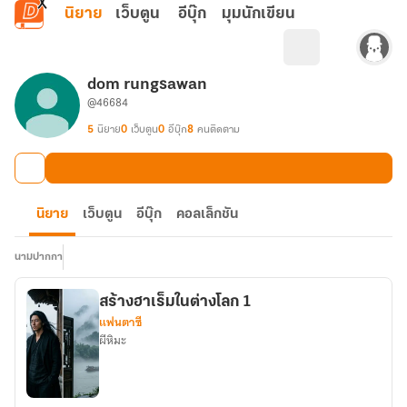
ข้ามไปยังเนื้อหาหลัก
นิยาย
เว็บตูน
อีบุ๊ก
มุมนักเขียน
dom rungsawan
@46684
5
นิยาย
0
เว็บตูน
0
อีบุ๊ก
8
คนติดตาม
นิยาย
เว็บตูน
อีบุ๊ก
คอลเล็กชัน
นามปากกา
สร้างฮาเร็มในต่างโลก 1
แฟนตาซี
ผีหิมะ