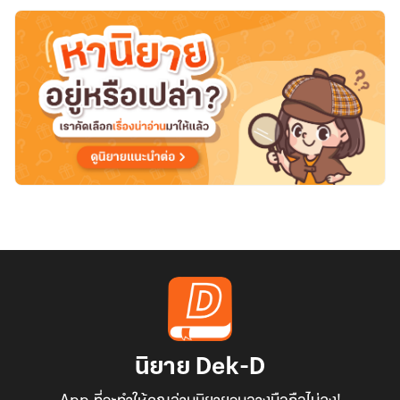
นิยาย Dek-D