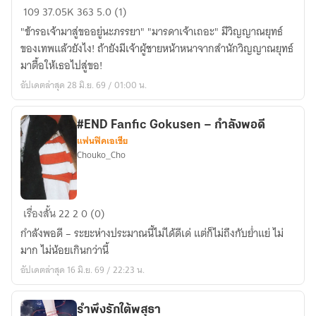
เดือน
109
37.05K
363
5.0 (1)
เกี้ยว
"ข้ารอเจ้ามาสู่ขออยู่นะภรรยา" "มารดาเจ้าเถอะ" มีวิญญาณยุทธ์
จันทร์
ของเทพแล้วยังไง! ถ้ายังมีเจ้าผู้ชายหน้าหนาจากสำนักวิญญาณยุทธ์
l
มาตื้อให้เธอไปสู่ขอ!
Douluo
อัปเดตล่าสุด 28 มิ.ย. 69 / 01:00 น.
Dalu
#END Fanfic Gokusen – กำลังพอดี
แฟนฟิคเอเชีย
Chouko_Cho
#END
เรื่องสั้น
22
2
0 (0)
Fanfic
กำลังพอดี – ระยะห่างประมาณนี้ไม่ได้ดีเด่ แต่ก็ไม่ถึงกับย่ำแย่ ไม่
Gokusen
มาก ไม่น้อยเกินกว่านี้
–
อัปเดตล่าสุด 16 มิ.ย. 69 / 22:23 น.
กำลัง
พอดี
รำพึงรักใต้พสุธา