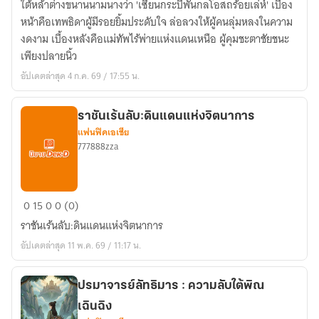
ใต้หล้าต่างขนานนามนางว่า 'เซียนกระบี่พันกลโอสถร้อยเล่ห์' เบื้อง
ท่อง
หน้าคือเทพธิดาผู้มีรอยยิ้มประดับใจ ล่อลวงให้ผู้คนลุ่มหลงในความ
ยุทธ
งดงาม เบื้องหลังคือแม่ทัพไร้พ่ายแห่งแดนเหนือ ผู้คุมชะตาชัยชนะ
ภพ)
เพียงปลายนิ้ว
บุปผา
อัปเดตล่าสุด 4 ก.ค. 69 / 17:55 น.
เหล็ก
เคียง
ดรุณ(oc)
ราชันเร้นลับ:ดินแดนแห่งจิตนาการ
แฟนฟิคเอเชีย
777888zza
ราชัน
0
15
0
0 (0)
เร้น
ราชันเร้นลับ:ดินแดนแห่งจิตนาการ
ลับ:ดิน
อัปเดตล่าสุด 11 พ.ค. 69 / 11:17 น.
แดน
แห่ง
จิต
ปรมาจารย์ลัทธิมาร : ความลับใต้พิณ
นา
เฉินฉิง