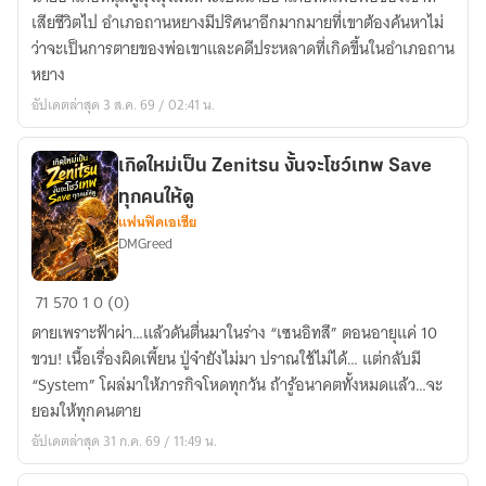
more
เสียชีวิตไป อำเภอถานหยางมีปริศนาอีกมากมายที่เขาต้องค้นหาไม่
than
ว่าจะเป็นการตายของพ่อเขาและคดีประหลาดที่เกิดขึ้นในอำเภอถาน
a
หยาง
word
อัปเดตล่าสุด 3 ส.ค. 69 / 02:41 น.
เกิดใหม่เป็น Zenitsu งั้นจะโชว์เทพ Save
ทุกคนให้ดู
แฟนฟิคเอเชีย
DMGreed
เกิด
71
570
1
0 (0)
ใหม่
ตายเพราะฟ้าผ่า…แล้วดันตื่นมาในร่าง “เซนอิทสึ” ตอนอายุแค่ 10
เป็น
ขวบ! เนื้อเรื่องผิดเพี้ยน ปู่จ๋ายังไม่มา ปราณใช้ไม่ได้… แต่กลับมี
Zenitsu
“System” โผล่มาให้ภารกิจโหดทุกวัน ถ้ารู้อนาคตทั้งหมดแล้ว…จะ
งั้น
ยอมให้ทุกคนตาย
จะ
อัปเดตล่าสุด 31 ก.ค. 69 / 11:49 น.
โชว์
เทพ