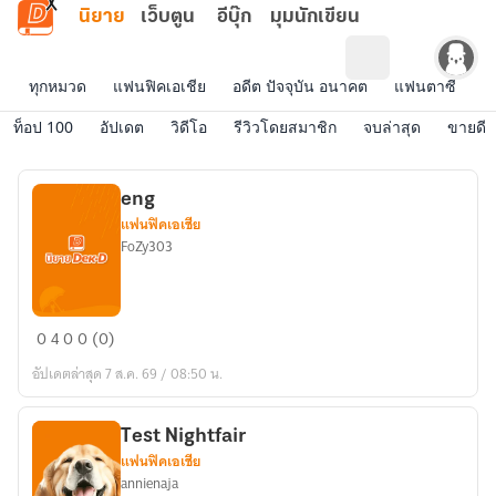
ข้ามไปยังเนื้อหาหลัก
นิยาย
เว็บตูน
อีบุ๊ก
มุมนักเขียน
ทุกหมวด
แฟนฟิคเอเชีย
อดีต ปัจจุบัน อนาคต
แฟนตาซี
จ
ท็อป 100
อัปเดต
วิดีโอ
รีวิวโดยสมาชิก
จบล่าสุด
ขายดี
eng
แฟนฟิคเอเชีย
FoZy303
eng
0
4
0
0 (0)
อัปเดตล่าสุด 7 ส.ค. 69 / 08:50 น.
Test Nightfair
แฟนฟิคเอเชีย
annienaja