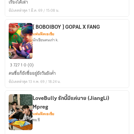
เรื่องได้เล่า
เพียง
อัปเดตล่าสุด 1 มี.ค. 69 / 15:08 น.
ตัวประกอบ
ได้
หรือ
[ BOBOIBOY ] GOPAL X FANG
แฟนฟิคเอเชีย
ไม่!
นักเขียนคนเก่า k.
[ปรมาจารย์
ลัทธิ
มาร
[
OC]
3
727
1
0 (0)
BOBOIBOY
คนซื่อก็ยังซื่ออยู่ยังวันยังค่ำ
]
อัปเดตล่าสุด 13 ก.พ. 69 / 18:24 น.
GOPAL
X
FANG
LoveBully รักนี้มีแค่นาย (JiangLi)
Mpreg
แฟนฟิคเอเชีย
ซอ.ซี
LoveBully