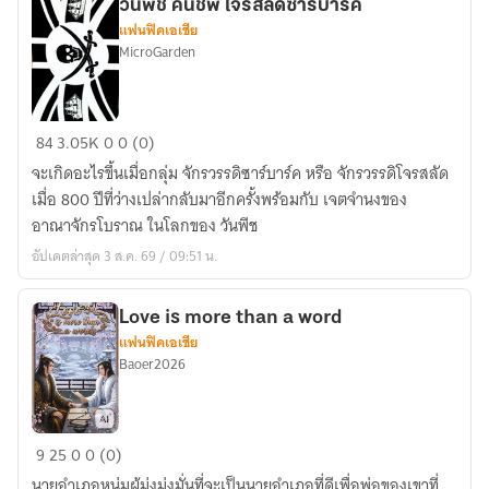
วันพีช คืนชีพ โจรสลัดซาร์บาร์ค
Another
แฟนฟิคเอเชีย
World
MicroGarden
การ
เดิน
ทาง
วัน
84
3.05K
0
0 (0)
สู่
พีช
จะเกิดอะไรขึ้นเมื่อกลุ่ม จักรวรรดิซาร์บาร์ค หรือ จักรวรรดิโจรสลัด
ต่าง
คืนชีพ
เมื่อ 800 ปีที่ว่างเปล่ากลับมาอีกครั้งพร้อมกับ เจตจำนงของ
โลก
โจร
อาณาจักรโบราณ ในโลกของ วันพีช
สลัด
อัปเดตล่าสุด 3 ส.ค. 69 / 09:51 น.
ซาร์
บาร์
ค
Love is more than a word
แฟนฟิคเอเชีย
Baoer2026
Love
9
25
0
0 (0)
is
นายอำเภอหนุ่มผู้มุ่งมุ่งมั่นที่จะเป็นนายอำเภอที่ดีเพื่อพ่อของเขาที่