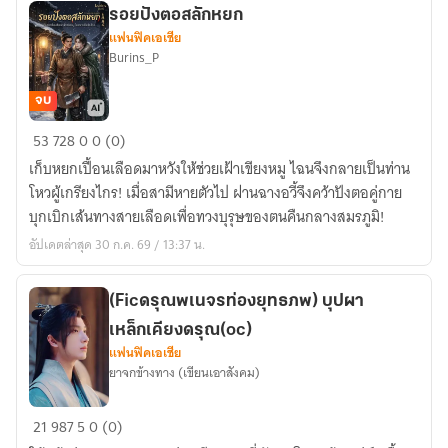
Save
รอยปังตอสลักหยก
แฟนฟิคเอเชีย
ทุก
Burins_P
คน
ให้
จบ
ดู
รอย
53
728
0
0 (0)
ปังตอ
เก็บหยกเปื้อนเลือดมาหวังให้ช่วยเฝ้าเขียงหมู ไฉนจึงกลายเป็นท่าน
สลัก
โหวผู้เกรียงไกร! เมื่อสามีหายตัวไป ฝานฉางอวี้จึงคว้าปังตอคู่กาย
หยก
บุกเบิกเส้นทางสายเลือดเพื่อทวงบุรุษของตนคืนกลางสมรภูมิ!
อัปเดตล่าสุด 30 ก.ค. 69 / 13:37 น.
(Ficดรุณพเนจรท่องยุทธภพ) บุปผา
เหล็กเคียงดรุณ(oc)
แฟนฟิคเอเชีย
ยาจกข้างทาง (เขียนเอาสังคม)
(Ficดรุณ
21
987
5
0 (0)
พเนจร