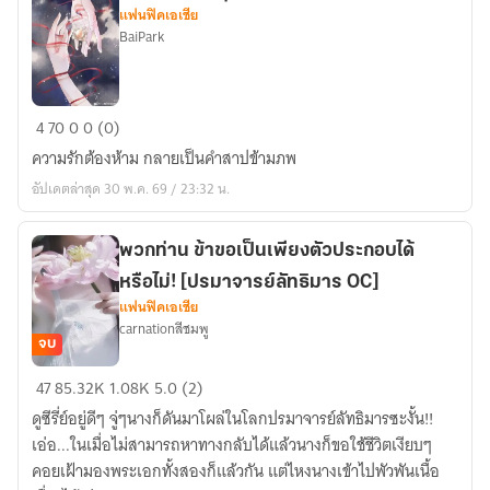
แฟนฟิคเอเชีย
BaiPark
รำพึง
4
70
0
0 (0)
รัก
ความรักต้องห้าม กลายเป็นคำสาปข้ามภพ
ใต้
อัปเดตล่าสุด 30 พ.ค. 69 / 23:32 น.
พสุธา
พวกท่าน ข้าขอเป็นเพียงตัวประกอบได้
หรือไม่! [ปรมาจารย์ลัทธิมาร OC]
แฟนฟิคเอเชีย
carnationสีชมพู
จบ
พวก
47
85.32K
1.08K
5.0 (2)
ท่าน
ดูซีรี่ย์อยู่ดีๆ จู่ๆนางก็ดันมาโผล่ในโลกปรมาจารย์ลัทธิมารซะงั้น!!
ข้า
เอ่อ...ในเมื่อไม่สามารถหาทางกลับได้แล้วนางก็ขอใช้ชีวิตเงียบๆ
ขอ
คอยเฝ้ามองพระเอกทั้งสองก็แล้วกัน แต่ไหงนางเข้าไปพัวพันเนื้อ
เป็น