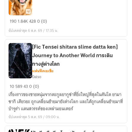
Test
190
1.84K
428
0 (0)
Nightfair
อัปเดตล่าสุด 6 ส.ค. 69 / 17:35 น.
[Fic Tensei shitara slime datta ken]
Journey to Another World การเดิน
ทางสู่ต่างโลก
แฟนฟิคเอเชีย
Dalso
[Fic
10
589
43
0 (0)
Tensei
เรื่องราวของชายหนุ่มจากตะกูลยากูซ่าที่ยิ่งใหญ่ที่สุดในคันโต ยามา
shitara
ซากิ เคียวยะ ถูกเคลื่อนย้ายมายังต่างโลก และได้ถูกเคลื่อนย้ายมาที่
slime
ป่าจูร่า แดนสวรรค์ของเหล่ามอนเตอร์
datta
อัปเดตล่าสุด 5 ส.ค. 69 / 09:00 น.
ken]
Journey
to