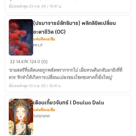
my
อัปเดตล่าสุด 23 ก.พ. 69 / 19:47 น.
type
(คุณ
ไม่
{ปรมาจารย์ลัทธิมาร} พลิกลิขิตเปลี่ยน
ใช่
ชะตาชีวิต (OC)
สเปค
แฟนฟิคเอเชีย
Mrs.P
ผม)
Yisun
{ปรมาจารย์
22
14.67K
124
0 (0)
ลัทธิ
'ยามสตรีที่อดีตเคยถูกพลัดพรากจากไป เมื่อหวนคืนกลับมายังที่ที่
มาร}
ควร จักทำให้เกิดการเปลี่ยนเเปลงของโชคชะตาครั้งยิ่งใหญ่'
พลิก
อัปเดตล่าสุด 10 ก.พ. 69 / 16:41 น.
ลิขิต
เปลี่ยน
ชะตา
เดือนเกี้ยวจันทร์ l Douluo Dalu
แฟนฟิคเอเชีย
ชีวิต
Sunplanet
(OC)