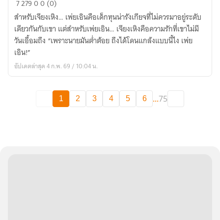
7
279
0
0 (0)
รัก
สำหรับเจียงเหิง… เพ่ยเอินคือเด็กทุนน่ารังเกียจที่ไม่ควรมาอยู่ระดับ
นี้
เดียวกันกับเขา แต่สำหรับเพ่ยเอิน… เจียงเหิงคือความรักที่เขาไม่มี
มี
วันเอื้อมถึง “เพราะนายมันต่ำต้อย ถึงได้โดนแกล้งแบบนี้ไง เพ่ย
แค่
เอิน!”
นาย
อัปเดตล่าสุด 4 ก.พ. 69 / 10:04 น.
(JiangLi)
Mpreg
...
75
1
2
3
4
5
6