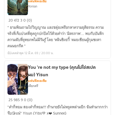
การ
แฟนฟิคเอเชีย
Yonian
ปรมาจารย์
20
472
3
0 (0)
ลัทธิ
" ยามพิณถามไถ่วิญญาณ และขลุ่ยเพรียกหาความยุติธรรม ความ
มาร
จริงที่เจ็บปวดที่สุดถูกปกปิดไว้ด้วยคำว่า 'มิตรภาพ'... พบกับบันทึก
:
ความลับที่ยุทธภพไม่มีวันรู้ โดย 'หลินชิงอวี้' หมอเซียนผู้กุมชะตา
ความ
คนนอกรีต "
ลับ
อัปเดตล่าสุด 12 มี.ค. 69 / 20:00 น.
ใต้
พิณ
เฉินฉิง
You 're not my type (คุณไม่ใช่สเปค
ผม) Yisun
แฟนฟิคเอเชีย
เหียกศรี
You
25
985
9
0 (0)
're
"คำก็ทอม สองคำก็ทอม!!! ถ้านายยังไม่หยุดพล่ามอีก ฉันทำมากกว่า
not
จุ๊บ😘แน่" Yisun (Yibo💚 x❤️ Sunnee)