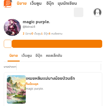
ข้ามไปยังเนื้อหาหลัก
นิยาย
เว็บตูน
อีบุ๊ก
มุมนักเขียน
magic purple.
@Adina16
2
นิยาย
0
เว็บตูน
1
อีบุ๊ก
5
คนติดตาม
นิยาย
เว็บตูน
อีบุ๊ก
คอลเล็กชัน
นามปากกา
เหมยหลินเเม่นางน้อยป่วนรัก
จีนย้อนยุค
magic purple.