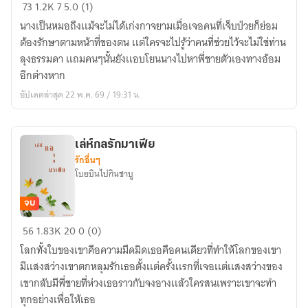
เหม
73
1.2K
7
5.0 (1)
ย
นางเป็นหมอถึงเเม้จะไม่ได้เก่งกาจยามเมื่อเจอคนที่เจ็บป่วยก็ย่อม
หลิน
ต้องรักษาตามหน้าที่ของตน เเต่ใครจะไปรู้ว่าคนที่ช่วยไว้จะไม่ใช่ท่าน
เเม่
ลุงธรรมดา เเถมคนๆนั้นยังเเอบโยนนางไปหาพี่ชายตัวเองทางอ้อม
นาง
อีกต่างหาก
น้อย
อัปเดตล่าสุด 22 พ.ค. 69 / 19:31 น.
ป่วน
รัก
เล่ห์กลรักมาเฟีย
รักอื่นๆ
โบยบินไปกินชาบู
จบ
เล่ห์
56
1.83K
20
0 (0)
กล
โลกทั้งใบของเขาคือความมืดมิดเธอคือคนเดียวที่ทำให้โลกของเขา
รัก
มีเเสงสว่างเขาตกหลุมรักเธอตั้งเเต่ครั้งเเรกที่เจอเเต่เเสงสว่างของ
มาเฟีย
เขากลับมีพี่ชายที่ห่วงเธอราวกับจงอางเเล้วใครสนเพราะเขาจะทำ
ทุกอย่างเพื่อให้เธอ