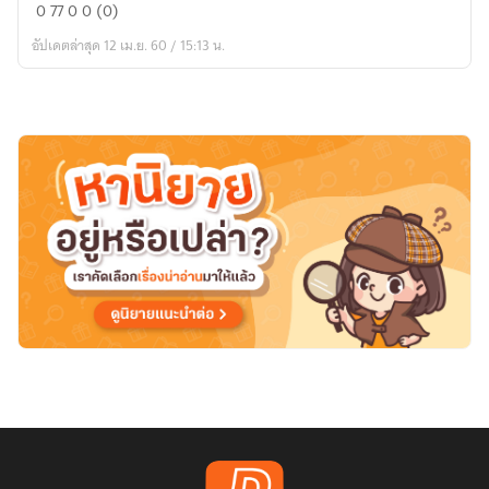
Opposite
0
77
0
0 (0)
<รัก
อัปเดตล่าสุด 12 เม.ย. 60 / 15:13 น.
ตรง
ข้าม>