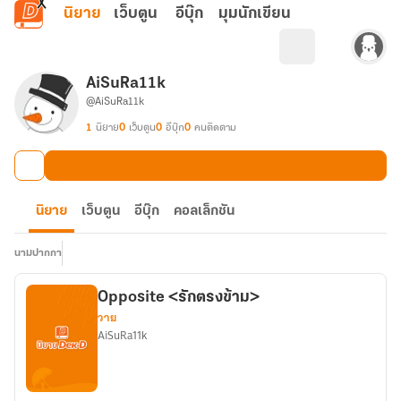
ข้ามไปยังเนื้อหาหลัก
นิยาย
เว็บตูน
อีบุ๊ก
มุมนักเขียน
AiSuRa11k
@AiSuRa11k
1
นิยาย
0
เว็บตูน
0
อีบุ๊ก
0
คนติดตาม
นิยาย
เว็บตูน
อีบุ๊ก
คอลเล็กชัน
นามปากกา
Opposite <รักตรงข้าม>
วาย
AiSuRa11k