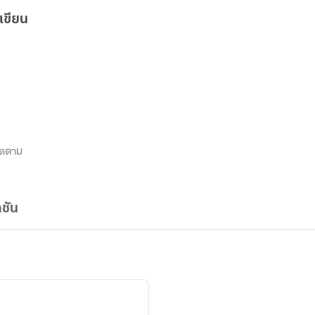
เขียน
ิดตาม
ชัน