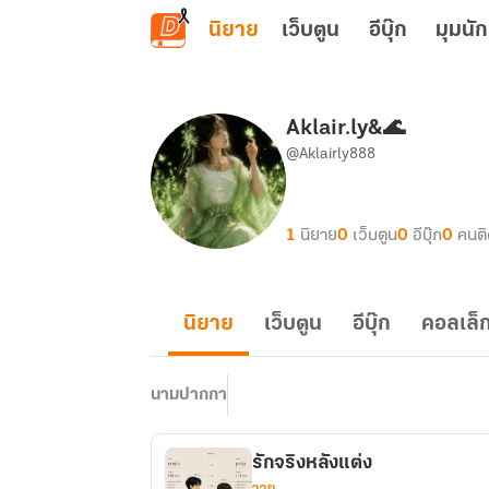
ข้ามไปยังเนื้อหาหลัก
นิยาย
เว็บตูน
อีบุ๊ก
มุมนัก
Aklair.ly&🌊
@Aklairly888
1
นิยาย
0
เว็บตูน
0
อีบุ๊ก
0
คนต
นิยาย
เว็บตูน
อีบุ๊ก
คอลเล็ก
นามปากกา
รักจริงหลังแต่ง
วาย