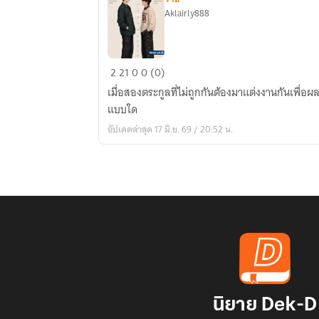
Aklairly888
รัก
2
21
0
0 (0)
จริง
เมื่อสองตระกูลที่ไม่ถูกกันต้องมาแต่งงานกันเพื่
หลัง
แบบใด
แต่ง
อัปเดตล่าสุด 17 มิ.ย. 69 / 20:52 น.
นิยาย Dek-D