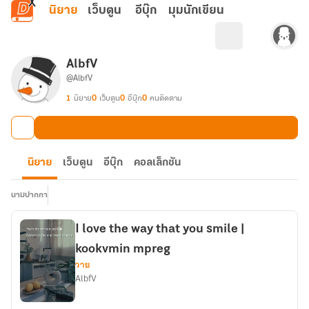
ข้ามไปยังเนื้อหาหลัก
นิยาย
เว็บตูน
อีบุ๊ก
มุมนักเขียน
AlbfV
@AlbfV
1
นิยาย
0
เว็บตูน
0
อีบุ๊ก
0
คนติดตาม
นิยาย
เว็บตูน
อีบุ๊ก
คอลเล็กชัน
นามปากกา
I love the way that you smile |
kookvmin mpreg
วาย
AlbfV