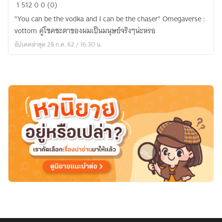
I
1
512
0
0 (0)
love
"You can be the vodka and I can be the chaser" Omegaverse :
the
vottom คู่โชคชะตาของผมเป็นมนุษ​ย์จริงๆน่ะหรอ
way
อัปเดตล่าสุด 28 ก.ค. 62 / 16:30 น.
that
you
smile
|
kookvmin
mpreg