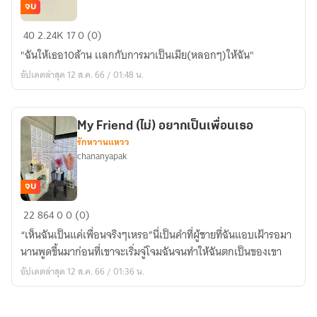
จบ
เมีย
40
2.24K
17
0 (0)
จ้าง
"ฉันให้เธอ10ล้าน เเลกกับการมาเป็นเมีย(หลอกๆ)ให้ฉัน"
ของ
อัปเดตล่าสุด 12 ส.ค. 66 / 01:48 น.
เพลย์บอย
My Friend (ไม่) อยากเป็นเพื่อนเธอ
รักหวานแหวว
chananyapak
จบ
My
22
864
0
0 (0)
Friend
“เห็นฉันเป็นแค่เพื่อนจริงๆเหรอ”นี่เป็นคำที่ผู้ชายที่ฉันแอบเฝ้ารอมา
(ไม่)
นานพูดขึ้นมาก่อนที่เขาจะเริ่มจู่โจมฉันจนทำให้ฉันตกเป็นของเขา
อยาก
อัปเดตล่าสุด 12 ส.ค. 66 / 01:36 น.
เป็น
เพื่อน
เธอ