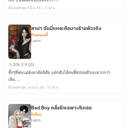
เพราะฉันสมเพชเธอตั้งหาก!!!!!
คุณ(ไม่)ต้องการ
อัปเดตล่าสุด 9 มิ.ย. 68 / 17:44 น.
ลาน่า ฉันนี่แหละคือนางร้ายตัวจริง
รักคอมเมดี้
Lasice
ลา
5
206
3
0 (0)
น่า
ทั้งๆที่พ่อแม่ส่งมาดัดนิสัย แต่กลับได้คนที่สปอยตัวเองมากกว่า
ฉัน
เดิม.....
นี่
อัปเดตล่าสุด 24 เม.ย. 68 / 15:26 น.
แหละ
คือ
นาง
Bad Boy คลั่งรักเฉพาะกับเธอ
ร้าย
รักอื่นๆ
ตัว
Lasice
จริง