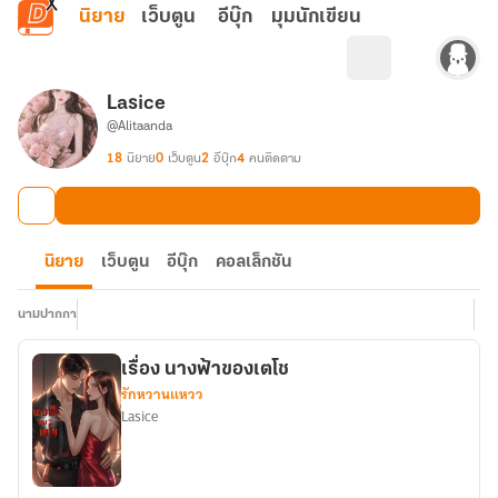
ข้ามไปยังเนื้อหาหลัก
นิยาย
เว็บตูน
อีบุ๊ก
มุมนักเขียน
Lasice
@Alitaanda
18
นิยาย
0
เว็บตูน
2
อีบุ๊ก
4
คนติดตาม
นิยาย
เว็บตูน
อีบุ๊ก
คอลเล็กชัน
นามปากกา
เรื่อง นางฟ้าของเตโช
รักหวานแหวว
Lasice