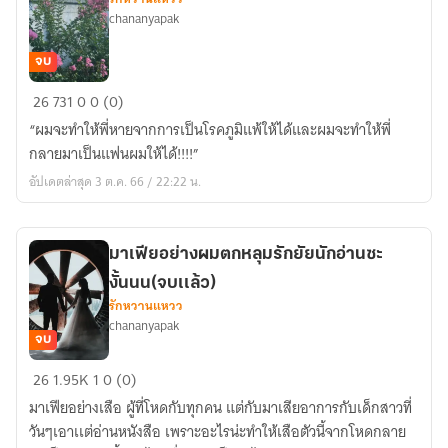
พี่
chananyapak
ชาย
ของ
จบ
เจ
Achoo!
26
731
0
0 (0)
นิส)
แพ้
“ผมจะทำให้พี่หายจากการเป็นโรคภูมิแพ้ให้ได้และผมจะทำให้พี่
รัก
กลายมาเป็นแฟนผมให้ได้!!!!”
ให้
อัปเดตล่าสุด 3 ต.ค. 66 / 22:22 น.
กับ
คุณ
หมอ
มาเฟียอย่างผมตกหลุมรักยัยนักอ่านซะ
งั้นนน(จบเเล้ว)
รักหวานแหวว
chananyapak
จบ
มาเฟีย
26
1.95K
1
0 (0)
อย่าง
มาเฟียอย่างเสือ ผู้ที่โหดกับทุกคน แต่กับมาเสียอาการกับเด็กสาวที่
ผม
วันๆเอาเเต่อ่านหนังสือ เพราะอะไรน่ะทำให้เสือตัวนี้จากโหดกลาย
ตก