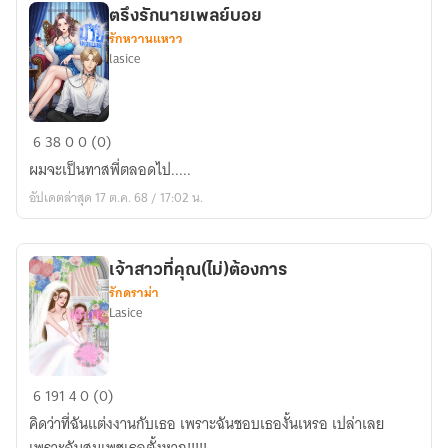
ตรึงรักนายเพลย์บอย
รักหวานแหวว
lasice
ตรึง
6
38
0
0 (0)
รัก
ผมจะเป็นทาสพี่ตลอดไป.....
นาย
อัปเดตล่าสุด 17 ต.ค. 68 / 17:02 น.
เพลย์บอย
เจ้าสาวที่คุณ(ไม่)ต้องการ
รักดราม่า
Lasice
เจ้า
6
191
4
0 (0)
สาว
คิดว่าที่ฉันแต่งงานกับเธอ เพราะฉันชอบเธองั้นเหรอ เปล่าเลย
ที่