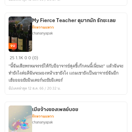
เกรซ)
My Fierce Teacher ดุมากนัก รักซะเลย
รักหวานแหวว
chananyapak
จบ
My
25
1.1K
0
0 (0)
Fierce
"นี้ฉันเสียพรหมจรรย์ให้กับอีอาจารย์สุดขี้เก๊กคนนี้เนี่ยนะ" แล้วฉันจะ
Teacher
ทำยังไงต่อดีฉันจะมองหน้าเขายังไง เเถมเขายังเป็นอาจารย์ฉันอีก
ดุ
เฮ้ออออยัยอินเตอร์นะยัยอิเตอร์
มาก
อัปเดตล่าสุด 12 ส.ค. 66 / 20:32 น.
นัก
รัก
ซะ
เมียจ้างของเพลย์บอย
เลย
รักหวานแหวว
chananyapak