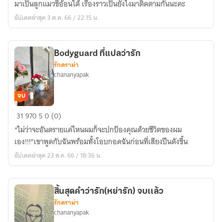
มาเป็นลูกแมวขี้อ้อนได้ เรื่องราวเป็นยังไงมาติดตามกันนะคะ
หลุม
อัปเดตล่าสุด 3 ต.ค. 66 / 22:15 น.
รัก
ยัย
นัก
Bodyguard ที่แปลว่ารัก
อ่าน
รักดราม่า
ซะ
chananyapak
งั้น
นน(จบเเล้ว)
จบ
Bodyguard
31
970
5
0 (0)
ที่
“ไม่ว่าจะอันตรายแค่ไหนผมก็จะปกป้องคุณด้วยชีวิตของผม
แปล
เอง!!!”เขาพูดกับฉันพร้อมทั้งโอบกอดฉันก่อนที่เสียงปืนดังขึ้น
ว่า
อัปเดตล่าสุด 23 ส.ค. 66 / 18:36 น.
รัก
สิ้นสุดคำว่ารัก(หย่ารัก) จบเเล้ว
รักดราม่า
chananyapak