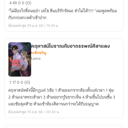
เรื่อง
4
49
0
0 (0)
นางฟ้า
“ไม่มีอะไรที่คนอย่า เตโช สินบริรักรัตนะ ทำไม่ได้!!!!! ”ผมพูดพร้อม
ของ
กับกระดกเหล้าเข้าปาก
เตโช
อัปเดตล่าสุด 29 ม.ค. 69 / 19:39 น.
คฤหาสน์โบราณกับอาถรรพณ์ศิลาแดง
ระทึกขวัญ
Lasice
คฤหาสน์
1
17
0
0 (0)
โบราณ
คฤหาสน์หลังนี้มีกฎแค่ 5ข้อ 1.ห้ามออกจากห้องตั้งแต่เวลา 1 ทุ่ม
กับ
2.ห้ามเอาพระเข้ามา 3.ห้ามอยากรู้อยากเห็น 4.ห้ามขึ้นไปบนชั้น 3
อาถรรพณ์
และข้อสุดท้าย ห้ามเข้าห้องศิลาจนกว่าจะได้รับอนุญาต
ศิลา
อัปเดตล่าสุด 19 ต.ค. 68 / 00:30 น.
แดง