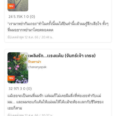
จบ
สิ้น
24
5.15K
1
0 (0)
สุด
"เรามาหย่ากันเถอะ"ทำไมครั้งนี้ผมได้ยินคำนี้เเล้วผมรู้สึกเสียใจ ทั้งๆ
คำ
ที่ผมอยากหย่ามาโดยตลอดดด
ว่า
อัปเดตล่าสุด 12 ส.ค. 66 / 20:44 น.
รัก(หย่า
รัก)
จบเเล้ว
เพลิงรัก...เเรงแค้น (จันทร์เจ้า เกรซ)
รักดราม่า
chananyapak
จบ
เพลิง
32
971
3
0 (0)
รัก...เเรง
แม้เธอจะเป็นคนที่ผมรัก แต่ผมก็ไม่เคยลืมสิ่งที่พ่อเธอทำกับแม่
แค้น
ผม... และผมจะแก้แค้นให้แม่ผมให้ได้เเม้จะต้องเเลกกับชีวิตของ
(จันทร์
เธอก็ตาม
เจ้า
อัปเดตล่าสุด 12 ส.ค. 66 / 20:37 น.