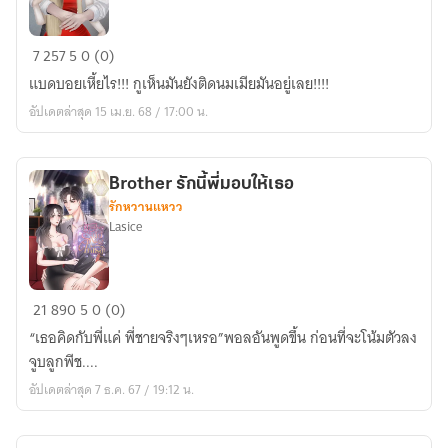
Bad
7
257
5
0 (0)
Boy
แบดบอยเหี้ยไร!!! กูเห็นมันยังติดนมเมียมันอยู่เลย!!!!
คลั่ง
อัปเดตล่าสุด 15 เม.ย. 68 / 17:00 น.
รัก
เฉพาะ
กับ
Brother รักนี้พี่มอบให้เธอ
เธอ
รักหวานแหวว
Lasice
Brother
21
890
5
0 (0)
รัก
“เธอคิดกับพี่แค่ พี่ชายจริงๆเหรอ”พอลอันพูดขึ้น ก่อนที่จะโน้มตัวลง
นี้
จูบลูกพีช....
พี่
อัปเดตล่าสุด 7 ธ.ค. 67 / 19:12 น.
มอบ
ให้
เธอ