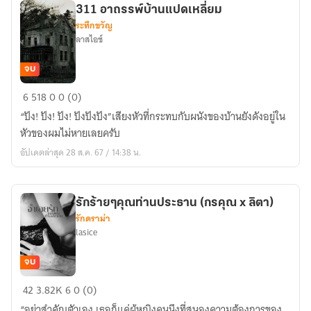
311 อาถรรพ์บ้านแปดเหลี่ยม
ระทึกขวัญ
ลาสไอซ์
จบ
311
6
518
0
0 (0)
อาถรรพ์
“ปัง! ปัง! ปัง! ปังปังปัง”เสียงหัวที่กระทบกับผนังของบ้านยังดังอยู่ใน
บ้าน
หัวของผมไม่หายเลยครับ
แปด
อัปเดตล่าสุด 28 ส.ค. 67 / 14:38 น.
เหลี่ยม
รักร้ายๆคุณท่านประธาน (กรคุณ x ลิตา)
รักดราม่า
lasice
จบ
รัก
42
3.82K
6
0 (0)
ร้ายๆ
“อย่าสำคัญตัวเอง เธอก็แค่ผู้หญิงคนนึงที่สนองความต้องการของ