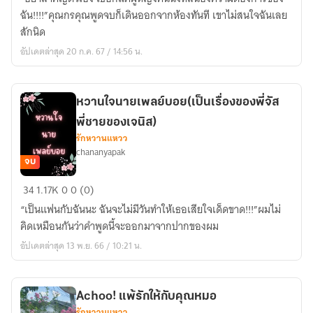
คุณ
ฉัน!!!!”คุณกรคุณพูดจบก็เดินออกจากห้องทันที เขาไม่สนใจฉันเลย
ท่าน
สักนิด
ประธาน
อัปเดตล่าสุด 20 ก.ค. 67 / 14:56 น.
(กร
คุณ
x
หวานใจนายเพลย์บอย(เป็นเรื่องของพี่จัส
ลิตา)
พี่ชายของเจนิส)
รักหวานแหวว
chananyapak
จบ
หวาน
34
1.17K
0
0 (0)
ใจ
“เป็นแฟนกับฉันนะ ฉันจะไม่มีวันทำให้เธอเสียใจเด็ดขาด!!!”ผมไม่
นาย
คิดเหมือนกันว่าคำพูดนี้จะออกมาจากปากของผม
เพลย์บอย(เป็น
อัปเดตล่าสุด 13 พ.ย. 66 / 10:21 น.
เรื่อง
ของ
พี่
Achoo! แพ้รักให้กับคุณหมอ
จัส
รักหวานแหวว