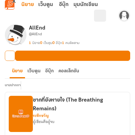
ข้ามไปยังเนื้อหาหลัก
นิยาย
เว็บตูน
อีบุ๊ก
มุมนักเขียน
AllEnd
@AllEnd
1
นิยาย
0
เว็บตูน
0
อีบุ๊ก
1
คนติดตาม
นิยาย
เว็บตูน
อีบุ๊ก
คอลเล็กชัน
นามปากกา
ซากที่ยังหายใจ (The Breathing
Remains)
ระทึกขวัญ
ผู้เขียนคือผู้จบ