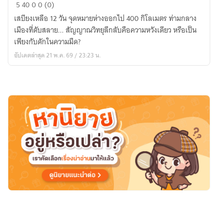
ซาก
5
40
0
0 (0)
ที่
เสบียงเหลือ 12 วัน จุดหมายห่างออกไป 400 กิโลเมตร ท่ามกลาง
ยัง
เมืองที่ดับสลาย... สัญญาณวิทยุลึกลับคือความหวังเดียว หรือเป็น
หายใจ
เพียงกับดักในความมืด?
(The
อัปเดตล่าสุด 21 พ.ค. 69 / 23:23 น.
Breathing
Remains)