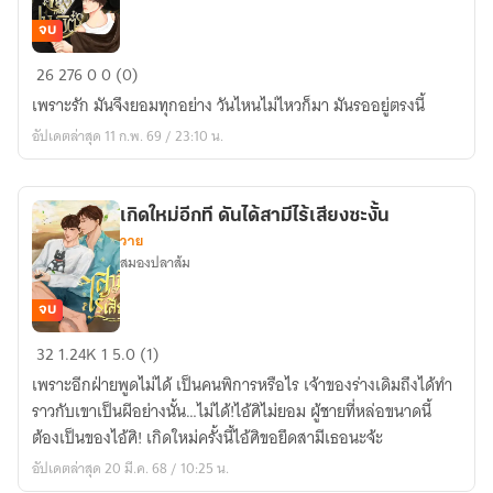
จบ
ของ
26
276
0
0 (0)
เล่น
เพราะรัก มันจึงยอมทุกอย่าง วันไหนไม่ไหวก็มา มันรออยู่ตรงนี้
เนรมิตร
อัปเดตล่าสุด 11 ก.พ. 69 / 23:10 น.
เกิดใหม่อีกที ดันได้สามีไร้เสียงซะงั้น
วาย
สมองปลาส้ม
จบ
เกิด
32
1.24K
1
5.0 (1)
ใหม่
เพราะอีกฝ่ายพูดไม่ได้ เป็นคนพิการหรือไร เจ้าของร่างเดิมถึงได้ทำ
อีก
ราวกับเขาเป็นผีอย่างนั้น…ไม่ได้!ไอ้ศิไม่ยอม ผู้ชายที่หล่อขนาดนี้
ที
ต้องเป็นของไอ้ศิ! เกิดใหม่ครั้งนี้ไอ้ศิขอยึดสามีเธอนะจ้ะ
ดัน
อัปเดตล่าสุด 20 มี.ค. 68 / 10:25 น.
ได้