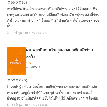
เอลฟ์
0
55
0
0 (0)
ที่
เอลฟ์ปีศาจผิวคล้ำที่ถูกมองว่าเป็น “ตัวประหลาด” ใฝ่ฝันอยากเดิน
อยาก
ทางสู่โลกมนุษย์ แต่ต้องแลกเปลี่ยนกับพ่อมดมังกรผู้ทรงพลังที่ซ่อน
เที่ยว
ตัวในป่ามรณะ ด้วยการ“เป็นแม่พันธุ์” สำหรับวางไข่ให้แก่เขา /เรื่อง
เล่น
สั้น
ต้อง
อัปเดตล่าสุด 3 เม.ย. 69 / 13:42 น.
แลก
ด้วย
การ
ผมเผลอฮีตจนท้องลูกของมาเฟียตัวร้าย
เป็น
ซะงั้น
แม่
วาย
พันธุ์
Ame10562
ให้
พ่อ
ผม
0
50
0
0 (0)
มด
เผลอ
มังกร
ใครจะไปรู้ว่าลืมตาตื่นขึ้นมา ผมก็อยู่ท่ามกลางสนามรบบนเตียงอัล
ฮีต
ฟ่ามาเฟียใหญ่ที่กำลังใช้ฟันคม ๆทำเครื่องหมายตรงหลังคอ..ที่
จน
สำคัญ หมอนั่นน็อตติดจนขยับตัวไปไหนไม่ได้อีกต่างหาก /เรื่องสั้น
ท้อง
อัปเดตล่าสุด 3 เม.ย. 69 / 13:41 น.