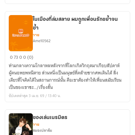
ลูก
ของ
มาเฟีย
ในเมืองที่ล่มสลาย ผมถููกเพื่อนรักขย้ำจน
ตัว
ช้ำ
ร้าย
วาย
ซะ
Ame10562
งั้น
ใน
0
73
0
0 (0)
เมือง
ท่ามกลางความโกลาหลหลังจากที่โลกเกิดวิกฤตมาเกือบสัปดาห์
ที่
ผู้คนอพยพหนีตาย ส่วนหนึ่งเป็นมนุษย์ที่คล้ายซากศพเดินได้ สิ่ง
ล่ม
เดียวที่โจคิดได้ในสถานการณ์นั้น คือเขาต้องทำให้เพื่อนสมัยเรียน
สลาย
เป็นของเขาซะ…/เรื่องสั้น
ผม
อัปเดตล่าสุด 3 เม.ย. 69 / 13:40 น.
ถููก
เพื่อน
รัก
ของเล่นเนรมิตร
ขย้ำ
วาย
จน
สมองปลาส้ม
ช้ำ