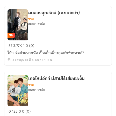
สามี
ไร้
คนของคุณรักษ์ (เคะแก่กว่า)
เสียง
วาย
ซะ
สมองปลาส้ม
งั้น
จบ
คน
37
3.77K
1
0 (0)
ของ
ไอ้การ์ดบ้านนอกนั่น เป็นเด็กเลี้ยงคุณรักษ์หรอวะ??
คุณ
อัปเดตล่าสุด 10 มี.ค. 68 / 17:07 น.
รักษ์
(เคะ
แก่
เกิดใหม่อีกที มีสามีไร้เสียงซะงั้น
กว่า)
วาย
สมองปลาส้ม
เกิด
0
123
0
0 (0)
ใหม่