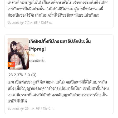
เพราะอีกฝ่ายพูดไม่ได้ เป็นคนพิการหรือไร เจ้าของร่างเดิมถึงได้ทำ
อีก
ราวกับเขาเป็นผีอย่างนั้น…ไม่ได้!ไอ้ศิไม่ยอม ผู้ชายที่หล่อขนาดนี้
ที
ต้องเป็นของไอ้ศิ! เกิดใหม่ครั้งนี้ไอ้ศิขอยึดสามีเธอแล้วกันนะ
มี
อัปเดตล่าสุด 7 มี.ค. 68 / 13:37 น.
สามี
ไร้
เสียง
เกิดใหม่ทั้งทีมีภรรยาอัปลักษ์ซะงั้น
ซะ
[Mpreg]
งั้น
วาย
สมองปลาส้ม
จบ
เกิด
23
2.37K
3
0 (0)
ใหม่
เมฆ เป็นพ่อของลูกที่ดีเสมอมา แต่ไม่เคยเป็นสามีที่ดีได้เลย จนวัน
ทั้งที
หนึ่ง เมื่อวิญญาณออกจากร่างกระเด็นมาอีกโลก เขาลืมตาขึ้นก็พบ
มี
ว่าเขามีภรรยาที่แสนอัปลักษ์ เมฆสัญญากับตัวเองว่าคราวนี้จะเป็น
ภรรยา
สามีที่ดีให้ได้
อัป
อัปเดตล่าสุด 26 ก.พ. 68 / 15:40 น.
ลัก
ษ์