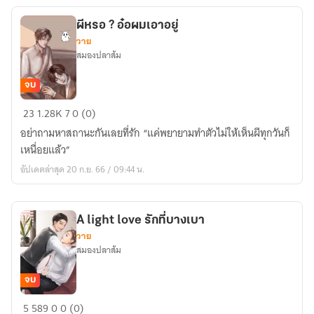
ซะ
ผีหรอ ? อ๋อผมเอาอยู่
งั้น
วาย
[Mpreg]
สมองปลาส้ม
จบ
ผี
23
1.28K
7
0 (0)
หรอ
อย่าถามหาสถานะกันเลยที่รัก “แค่พยายามทำตัวไม่ให้เห็นผีทุกวันก็
?
เหนื่อยแล้ว”
อ๋อ
อัปเดตล่าสุด 20 ก.ย. 66 / 09:44 น.
ผม
เอา
อยู่
A light love รักที่บางเบา
วาย
สมองปลาส้ม
จบ
A
5
589
0
0 (0)