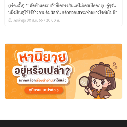
light
(เรื่องสั้น) ** อัลฟ่าและเบต้าที่ใจตรงกันแต่ไม่เคยเปิดอกคุย จู่ๆวัน
love
หนึ่งมีเหตุให้ใช้ร่างกายสัมผัสกัน แล้วพวกเขาจะทำอย่างไรต่อไปดี?
รัก
อัปเดตล่าสุด 30 ส.ค. 66 / 20:00 น.
ที่
บางเบา