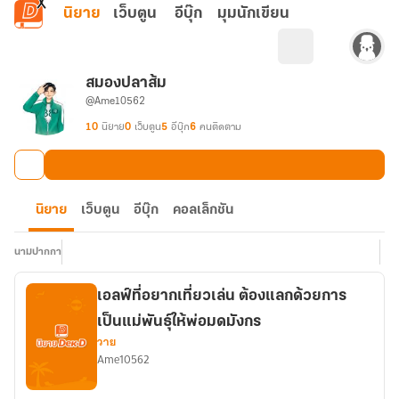
ข้ามไปยังเนื้อหาหลัก
นิยาย
เว็บตูน
อีบุ๊ก
มุมนักเขียน
สมองปลาส้ม
@Ame10562
10
นิยาย
0
เว็บตูน
5
อีบุ๊ก
6
คนติดตาม
นิยาย
เว็บตูน
อีบุ๊ก
คอลเล็กชัน
นามปากกา
เอลฟ์ที่อยากเที่ยวเล่น ต้องแลกด้วยการ
เป็นแม่พันธุ์ให้พ่อมดมังกร
วาย
Ame10562