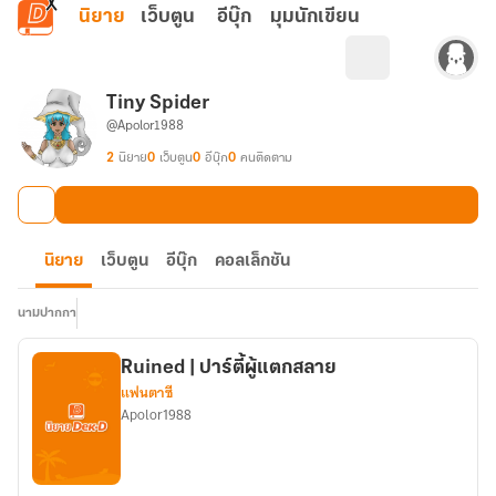
ข้ามไปยังเนื้อหาหลัก
นิยาย
เว็บตูน
อีบุ๊ก
มุมนักเขียน
Tiny Spider
@Apolor1988
2
นิยาย
0
เว็บตูน
0
อีบุ๊ก
0
คนติดตาม
นิยาย
เว็บตูน
อีบุ๊ก
คอลเล็กชัน
นามปากกา
Ruined | ปาร์ตี้ผู้แตกสลาย
แฟนตาซี
Apolor1988