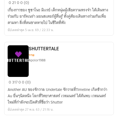
Ruined
0
21
0
0 (0)
|
เรื่องราวของ ซูซาโนะ มิเเรย์ เด็กหนุ่มผู้เสียความทรงจำ ได้เดินทาง
ปาร์ตี้
ร่วมกับ อารัคเนร่า มอนสเตอร์ผู้ตื่นรู้ ทั้งคู่ต้องเดินทางร่วมกันเพื่อ
ผู้
ตามหา สิ่งที่ตนขาดหายไป ในชีวิตที่พัง
แตก
อัปเดตล่าสุด 5 เม.ย. 69 / 22:33 น.
สลาย
SHUTTERTALE
วาย
Apolor1988
SHUTTERTALE
0
317
0
0 (0)
Another AU ของจักวาล Undertale จักวาลที่Timeline เกิดช้ากว่า
Au อื่นๆนิดหนึง โลกที่วิทยาศาสตร์ เวทมนตร์ ได้ค้นพบ เวทมนตร์
ใหม่ที่กำลังจะเปิดตัวที่ชื่อว่า Shutter
อัปเดตล่าสุด 27 พ.ย. 63 / 21:16 น.