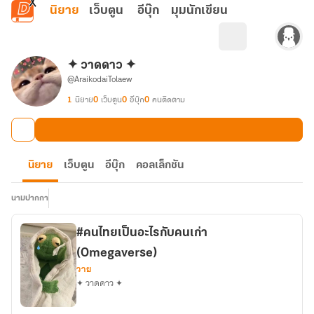
ข้ามไปยังเนื้อหาหลัก
นิยาย
เว็บตูน
อีบุ๊ก
มุมนักเขียน
✦ วาดดาว ✦
@AraikodaiTolaew
1
นิยาย
0
เว็บตูน
0
อีบุ๊ก
0
คนติดตาม
นิยาย
เว็บตูน
อีบุ๊ก
คอลเล็กชัน
นามปากกา
#คนไทยเป็นอะไรกับคนเก่า
(Omegaverse)
วาย
✦ วาดดาว ✦