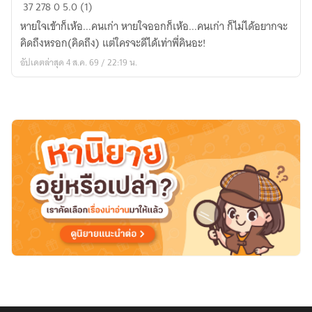
#คน
37
278
0
5.0 (1)
ไทย
หายใจเข้าก็เห้อ...คนเก่า หายใจออกก็เห้อ...คนเก่า ก็ไม่ได้อยากจะ
เป็น
คิดถึงหรอก(คิดถึง) แต่ใครจะดีได้เท่าพี่คินอะ!
อะไร
อัปเดตล่าสุด 4 ส.ค. 69 / 22:19 น.
กับ
คน
เก่า
(Omegaverse)