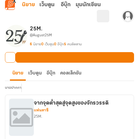
ข้ามไปยังเนื้อหาหลัก
นิยาย
เว็บตูน
อีบุ๊ก
มุมนักเขียน
25M.
@August25M
6
นิยาย
0
เว็บตูน
0
อีบุ๊ก
5
คนติดตาม
นิยาย
เว็บตูน
อีบุ๊ก
คอลเล็กชัน
นามปากกา
จากจุดต่ำสุดสู่จุดสูงของจักรวรรดิ
แฟนตาซี
25M.