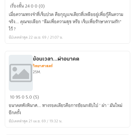
บันทึก
เรื่องสั้น
24
0
0 (0)
ที่
เมื่อความทรงจำที่เจ็บปวด คือกุญแจเดียวที่เหลืออยู่เพื่อกู้คืนความ
ลบ
จริง... คุณจะเลือก "ลืมเพื่อความสุข หรือ เจ็บเพื่อรักษาความรัก"
ไม่
ไว้ ?
ได้
อัปเดตล่าสุด 22 เม.ย. 69 / 21:07 น.
รหัส
ลับ
ใน
ย้อนเวลา...ผ่าอนาคต
ความ
วิทยาศาสตร์
ทรง
25M.
จำ
ที่
หาย
ย้อน
10
95
0
5.0 (5)
ไป
เวลา...ผ่า
อนาคตพังพินาศ... ทางรอดเดียวคือการย้อนกลับไป ' ผ่า ' มันใหม่
อนาคต
อีกครั้ง
อัปเดตล่าสุด 21 เม.ย. 69 / 19:32 น.