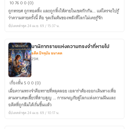
จาก
10
76
0
0 (0)
จุด
ถูกทรยศ ถูกทอดทิ้ง และถูกทิ้งให้ตายในเขตกักกัน... แต่ใครจะไปรู้
ต่ำ
ว่าความตายครั้งนี้ คือ จุดเริ่มต้นของพลังที่โลกไม่เคยรู้จัก
สุด
อัปเดตล่าสุด 24 เม.ย. 69 / 15:37 น.
สู่
จุด
สูง
นาฬิกาทรายแห่งความทรงจำที่หายไป
ของ
อดีต ปัจจุบัน อนาคต
จักรวรรดิ
25M.
นาฬิกา
เรื่องสั้น
5
0
0 (0)
ทราย
เมื่อความทรงจำคือทรายที่หลุดลอย เอลาร่าต้องออกเดินทางเพื่อ
แห่ง
ตามหาเศษเสี้ยวที่สาบสูญ ... การผจญภัยสู่โลกแห่งความฝันและ
ความ
อดีตที่ถูกลืมได้เริ่มขึ้นแล้ว
ทรง
อัปเดตล่าสุด 24 เม.ย. 69 / 10:17 น.
จำ
ที่