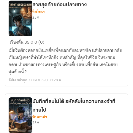
หาย
สายสุดท้ายก่อนปลายทาง
ไป
จิตวิทยา
25M.
สาย
เรื่องสั้น
35
0
0 (0)
สุดท้าย
เมื่อวินต้องหลอกเงินเหยื่อเพื่อแลกกับลมหายใจ แต่ปลายสายกลับ
ก่อน
เป็นหญิงชราที่ทำให้เขานึกถึง คนสำคัญ ที่สุดในชีวิต วินจะยอม
ปลาย
กลายเป็นฆาตกรทางเศรษฐกิจ หรือเสี่ยงตายเพื่อช่วยเธอในสาย
ทาง
สุดท้ายนี้ ?
อัปเดตล่าสุด 22 เม.ย. 69 / 21:28 น.
บันทึกที่ลบไม่ได้ รหัสลับในความทรงจำที่
หายไป
รักดราม่า
25M.