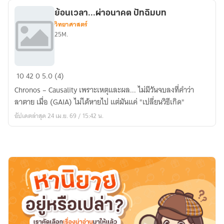
ย้อนเวลา...ผ่าอนาคต ปัทฉิมบท
วิทยาศาสตร์
25M.
ย้อน
10
42
0
5.0 (4)
เวลา...ผ่า
Chronos – Causality เพราะเหตุและผล... ไม่มีวันจบลงที่คำว่า
อนาคต
ลาตาย เมื่อ (GAIA) ไม่ได้หายไป แต่มันแค่ "เปลี่ยนวิธีเกิด"
ปัทฉิม
อัปเดตล่าสุด 24 เม.ย. 69 / 15:42 น.
บท