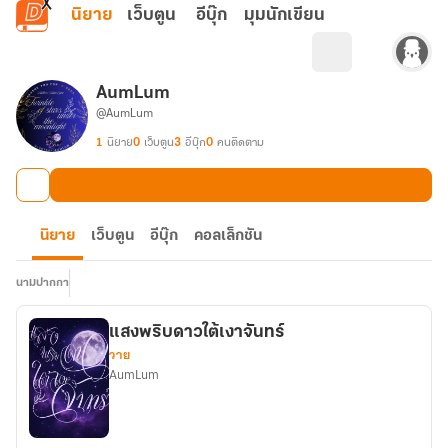
ข้ามไปยังเนื้อหาหลัก
นิยาย
เว็บตูน
อีบุ๊ก
มุมนักเขียน
AumLum
@AumLum
1
นิยาย
0
เว็บตูน
3
อีบุ๊ก
0
คนติดตาม
นิยาย
เว็บตูน
อีบุ๊ก
คอลเล็กชัน
นามปากกา
แสงพริบดาวใต้เงาจันทร์
วาย
AumLum