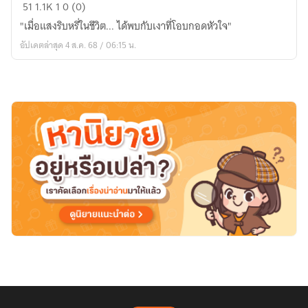
แสง
51
1.1K
1
0 (0)
พริบ
"เมื่อแสงริบหรี่ในชีวิต... ได้พบกับเงาที่โอบกอดหัวใจ"
ดาว
อัปเดตล่าสุด 4 ส.ค. 68 / 06:15 น.
ใต้
เงา
จันทร์