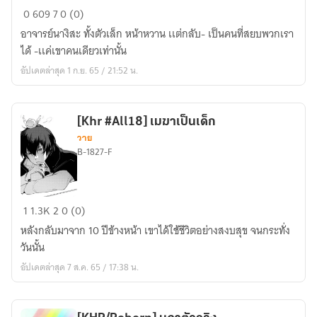
(assassination
0
609
7
0 (0)
classroom)
อาจารย์นางิสะ ทั้งตัวเล็ก หน้าหวาน เเต่กลับ- เป็นคนที่สยบพวกเรา
ชีวิต
ได้ -เเค่เขาคนเดียวเท่านั้น
ประจำ
อัปเดตล่าสุด 1 ก.ย. 65 / 21:52 น.
วัน
ของ
อา
[Khr #All18] เมฆาเป็นเด็ก
จาร
วาย
ย์
B-1827-F
นางิ
สะ
[Khr
1
1.3K
2
0 (0)
#All18]
หลังกลับมาจาก 10 ปีข้างหน้า เขาได้ใช้ชีวิตอย่างสงบสุข จนกระทั่ง
เมฆา
วันนั้น
เป็น
อัปเดตล่าสุด 7 ส.ค. 65 / 17:38 น.
เด็ก