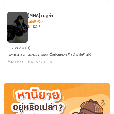
[MHA] เมดูซ่า
แฟนฟิคอื่นๆ
B-1827-F
[MHA]
0
238
2
0 (0)
เม
เพราะดวงตาเเละผมของเธอนั้นประหลาดจึงต้องปกปิดไว้
ดู
อัปเดตล่าสุด 15 มี.ค. 65 / 20:08 น.
ซ่า