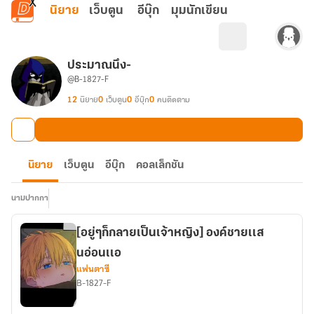
ข้ามไปยังเนื้อหาหลัก
นิยาย
เว็บตูน
อีบุ๊ก
มุมนักเขียน
ประมาณนึง-
@B-1827-F
12
นิยาย
0
เว็บตูน
0
อีบุ๊ก
0
คนติดตาม
นิยาย
เว็บตูน
อีบุ๊ก
คอลเล็กชัน
นามปากกา
[อยู่ๆก็กลายเป็นเจ้าหญิง] องค์ชายเเส
นอ่อนเเอ
แฟนตาซี
B-1827-F