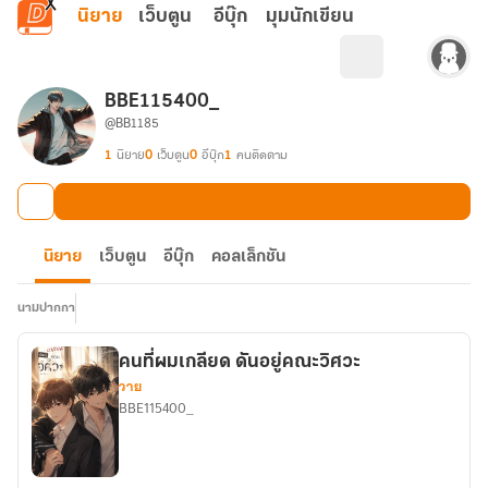
ข้ามไปยังเนื้อหาหลัก
นิยาย
เว็บตูน
อีบุ๊ก
มุมนักเขียน
BBE115400_
@BB1185
1
นิยาย
0
เว็บตูน
0
อีบุ๊ก
1
คนติดตาม
นิยาย
เว็บตูน
อีบุ๊ก
คอลเล็กชัน
นามปากกา
คนที่ผมเกลียด ดันอยู่คณะวิศวะ
วาย
BBE115400_