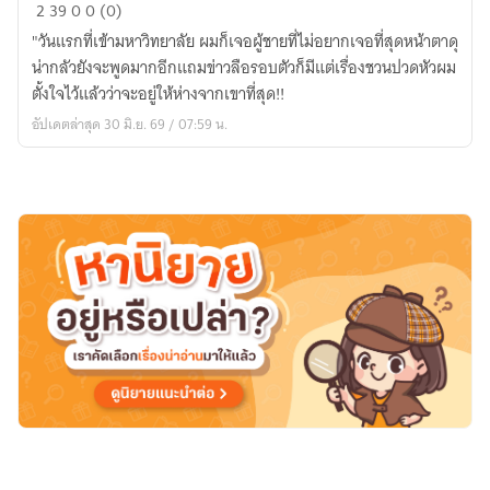
คน
2
39
0
0 (0)
ที่
"วันแรกที่เข้ามหาวิทยาลัย ผมก็เจอผู้ชายที่ไม่อยากเจอที่สุดหน้าตาดุ
ผม
น่ากลัวยังจะพูดมากอีกแถมข่าวลือรอบตัวก็มีแต่เรื่องชวนปวดหัวผม
เกลียด
ตั้งใจไว้แล้วว่าจะอยู่ให้ห่างจากเขาที่สุด!!
ดัน
อัปเดตล่าสุด 30 มิ.ย. 69 / 07:59 น.
อยู่
คณะ
วิศวะ