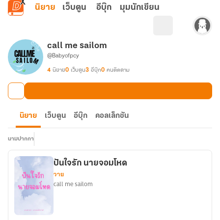
ข้ามไปยังเนื้อหาหลัก
นิยาย
เว็บตูน
อีบุ๊ก
มุมนักเขียน
call me sailom
@Babyofpcy
4
นิยาย
0
เว็บตูน
3
อีบุ๊ก
0
คนติดตาม
นิยาย
เว็บตูน
อีบุ๊ก
คอลเล็กชัน
นามปากกา
ปันใจรัก นายจอมโหด
วาย
call me sailom