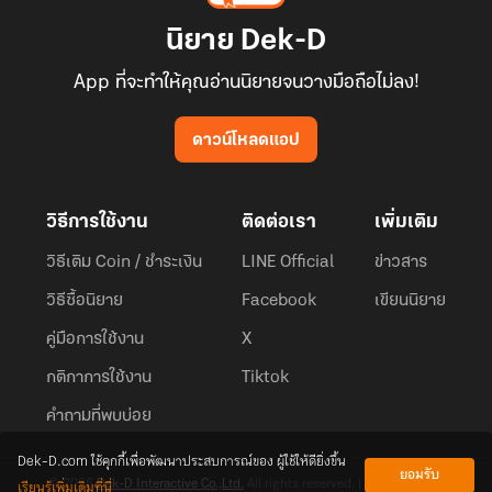
นิยาย Dek-D
App ที่จะทำให้คุณอ่านนิยายจนวางมือถือไม่ลง!
ดาวน์โหลดแอป
วิธีการใช้งาน
ติดต่อเรา
เพิ่มเติม
วิธีเติม Coin / ชำระเงิน
LINE Official
ข่าวสาร
วิธีซื้อนิยาย
Facebook
เขียนนิยาย
คู่มือการใช้งาน
X
กติกาการใช้งาน
Tiktok
คำถามที่พบบ่อย
Dek-D.com ใช้คุกกี้เพื่อพัฒนาประสบการณ์ของ ผู้ใช้ให้ดียิ่งขึ้น
ยอมรับ
เรียนรู้เพิ่มเติมที่นี่
© 2026
Dek-D Interactive Co.,Ltd.
All rights reserved. |
Privacy Policy