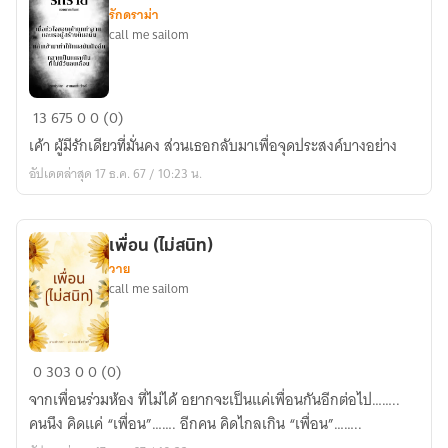
รักดราม่า
call me sailom
Bad
13
675
0
0 (0)
love
เค้า ผู้มีรักเดียวที่มั่นคง ส่วนเธอกลับมาเพื่อจุดประสงค์บางอย่าง
รัก
อัปเดตล่าสุด 17 ธ.ค. 67 / 10:23 น.
ร้าย
ของ
นาย
เพื่อน (ไม่สนิท)
เย็น
วาย
ชา
call me sailom
เพื่อน
0
303
0
0 (0)
(ไม่
จากเพื่อนร่วมห้อง ที่ไม่ได้ อยากจะเป็นแค่เพื่อนกันอีกต่อไป……..
สนิท)
คนนึง คิดแค่ “เพื่อน”……. อีกคน คิดไกลเกิน “เพื่อน”……..