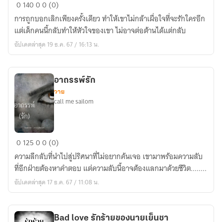
ปัน
0
140
0
0 (0)
ใจ
การถูกบอกเลิกเพียงครั้งเดียว ทำให้เขาไม่กล้าเผื่อใจที่จะรักใครอีก
รัก
แต่เด็กคนนี้กลับทำให้หัวใจของเขา ไม่อาจต่อต้านได้แต่กลับ
นาย
อัปเดตล่าสุด 19 ธ.ค. 67 / 16:13 น.
จอม
โหด
อาถรรพ์รัก
วาย
call me sailom
อาถรรพ์
0
125
0
0 (0)
รัก
ความลึกลับที่นำไปสู่ปริศนาที่ไม่อยากค้นเจอ เขามาพร้อมความลับ
ที่อีกฝ่ายต้องหาคำตอบ แต่ความลับนี้อาจต้องแลกมาด้วยชีวิต........
อัปเดตล่าสุด 17 ธ.ค. 67 / 11:08 น.
Bad love รักร้ายของนายเย็นชา