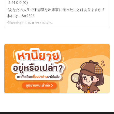
ホ
2
44
0
0 (0)
ラ
"あなたの人生で不思議な出来事に遭ったことはありますか？
ー
私には、&#2596
話
อัปเดตล่าสุด 10 เม.ย. 69 / 10:33 น.
Hora-
banashi
(โฮ
เร่อ
บา
นาชิ)