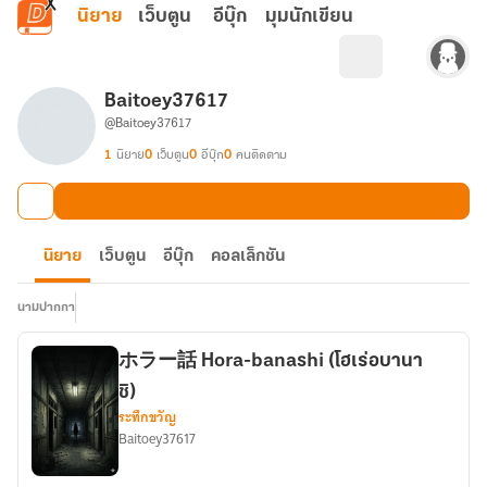
ข้ามไปยังเนื้อหาหลัก
นิยาย
เว็บตูน
อีบุ๊ก
มุมนักเขียน
Baitoey37617
@Baitoey37617
1
นิยาย
0
เว็บตูน
0
อีบุ๊ก
0
คนติดตาม
นิยาย
เว็บตูน
อีบุ๊ก
คอลเล็กชัน
นามปากกา
ホラー話 Hora-banashi (โฮเร่อบานา
ชิ)
ระทึกขวัญ
Baitoey37617