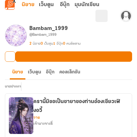
ข้ามไปยังเนื้อหาหลัก
นิยาย
เว็บตูน
อีบุ๊ก
มุมนักเขียน
Bambam_1999
@Bambam_1999
2
นิยาย
0
เว็บตูน
1
อีบุ๊ก
0
คนติดตาม
นิยาย
เว็บตูน
อีบุ๊ก
คอลเล็กชัน
นามปากกา
ครานี้มิขอเป็นชายาของท่านอ๋องเซียวเฟิ
งอวี้
วาย
เจ้านางจางลี่