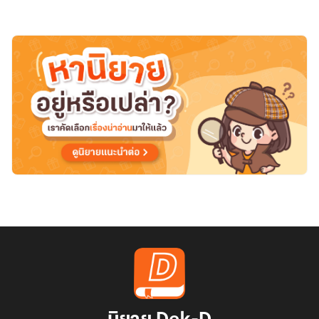
ของ
ท่าน
อ๋อง