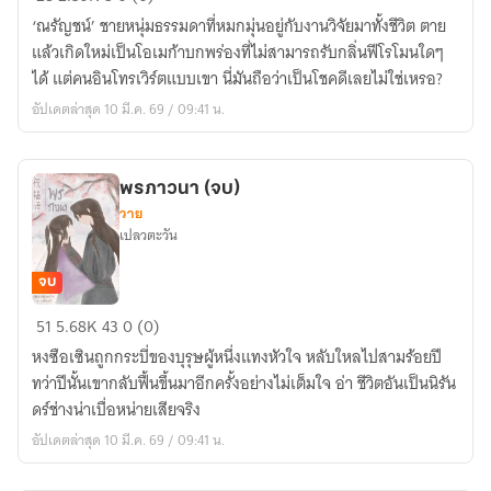
Omega
‘ณรัญชน์’ ชายหนุ่มธรรมดาที่หมกมุ่นอยู่กับงานวิจัยมาทั้งชีวิต ตาย
สูญ
แล้วเกิดใหม่เป็นโอเมก้าบกพร่องที่ไม่สามารถรับกลิ่นฟีโรโมนใดๆ
กลิ่น
ได้ แต่คนอินโทรเวิร์ตแบบเขา นี่มันถือว่าเป็นโชคดีเลยไม่ใช่เหรอ?
ฟี
อัปเดตล่าสุด 10 มี.ค. 69 / 09:41 น.
โร
โมน
(จบ)
พรภาวนา (จบ)
วาย
เปลวตะวัน
จบ
พร
51
5.68K
43
0 (0)
ภาวนา
หงซือเซินถูกกระบี่ของบุรุษผู้หนึ่งแทงหัวใจ หลับใหลไปสามร้อยปี
(จบ)
ทว่าปีนั้นเขากลับฟื้นขึ้นมาอีกครั้งอย่างไม่เต็มใจ อ่า ชีวิตอันเป็นนิรัน
ดร์ช่างน่าเบื่อหน่ายเสียจริง
อัปเดตล่าสุด 10 มี.ค. 69 / 09:41 น.