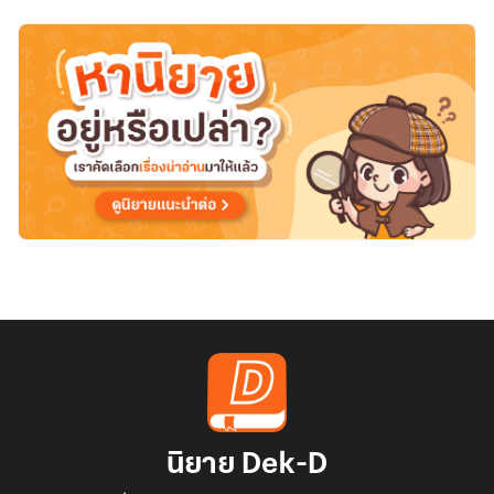
นิยาย Dek-D