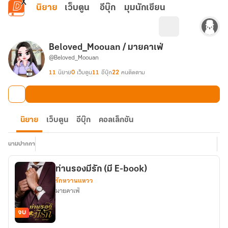
ข้ามไปยังเนื้อหาหลัก
นิยาย
เว็บตูน
อีบุ๊ก
มุมนักเขียน
Beloved_Moouan / มายคาเฟ่
@Beloved_Moouan
11
นิยาย
0
เว็บตูน
11
อีบุ๊ก
22
คนติดตาม
นิยาย
เว็บตูน
อีบุ๊ก
คอลเล็กชัน
นามปากกา
ท่านรองมีรัก (มี E-book)
รักหวานแหวว
มายคาเฟ่
จบ