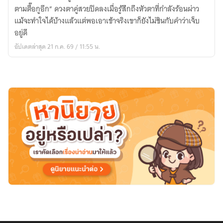
ร้าย
ตามตื๊อกูอีก” ดวงตาคู่สวยปิดลงเมื่อรู้สึกถึงหัวตาที่กำลังร้อนผ่าว
เขา
แม้จะทำใจได้บ้างแล้วแต่พอเอาเข้าจริงเขาก็ยังไม่ชินกับคำว่าเจ็บ
จีบ
อยู่ดี
กัน
อัปเดตล่าสุด 21 ก.ค. 69 / 11:55 น.
แบบ
นี้
(มี
E-
book)