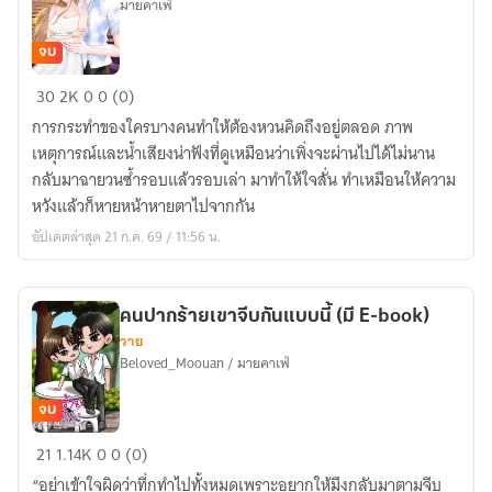
มายคาเฟ่
E-
book)
จบ
ไม่
30
2K
0
0 (0)
เป็น
การกระทำของใครบางคนทำให้ต้องหวนคิดถึงอยู่ตลอด ภาพ
แค่
เหตุการณ์และน้ำเสียงน่าฟังที่ดูเหมือนว่าเพิ่งจะผ่านไปได้ไม่นาน
เรื่อง
กลับมาฉายวนซ้ำรอบแล้วรอบเล่า มาทำให้ใจสั่น ทำเหมือนให้ความ
บังเอิญ
หวังแล้วก็หายหน้าหายตาไปจากกัน
(มี
อัปเดตล่าสุด 21 ก.ค. 69 / 11:56 น.
E-
book)
คนปากร้ายเขาจีบกันแบบนี้ (มี E-book)
วาย
Beloved_Moouan / มายคาเฟ่
จบ
คน
21
1.14K
0
0 (0)
ปาก
“อย่าเข้าใจผิดว่าที่กูทำไปทั้งหมดเพราะอยากให้มึงกลับมาตามจีบ