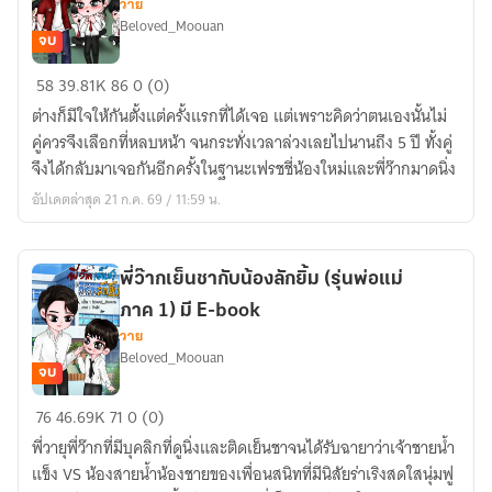
วาย
book
Beloved_Moouan
จบ
แอบ
58
39.81K
86
0 (0)
รัก
ต่างก็มีใจให้กันตั้งแต่ครั้งแรกที่ได้เจอ แต่เพราะคิดว่าตนเองนั้นไม่
พี่
คู่ควรจึงเลือกที่หลบหน้า จนกระทั่งเวลาล่วงเลยไปนานถึง 5 ปี ทั้งคู่
ว๊า
จึงได้กลับมาเจอกันอีกครั้งในฐานะเฟรชชี่น้องใหม่และพี่ว๊ากมาดนิ่ง
กมาด
อัปเดตล่าสุด 21 ก.ค. 69 / 11:59 น.
นิ่ง
(รุ่น
พ่อ
พี่ว๊ากเย็นชากับน้องลักยิ้ม (รุ่นพ่อแม่
แม่
ภาค 1) มี E-book
ภาค
วาย
2)
Beloved_Moouan
มี
จบ
E-
พี่
76
46.69K
71
0 (0)
book
ว๊าก
พี่วายุพี่ว๊ากที่มีบุคลิกที่ดูนิ่งและติดเย็นชาจนได้รับฉายาว่าเจ้าชายน้ำ
เย็น
แข็ง VS น้องสายน้ำน้องชายของเพื่อนสนิทที่มีนิสัยร่าเริงสดใสนุ่มฟู
ชา