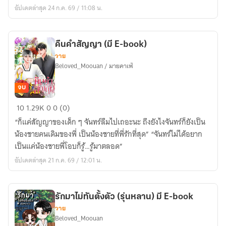
ฟ้า
อัปเดตล่าสุด 24 ก.ค. 69 / 11:08 น.
(มี
E-
book)
คืนคำสัญญา (มี E-book)
วาย
Beloved_Moouan / มายคาเฟ่
จบ
คืนคำ
10
1.29K
0
0 (0)
สัญญา
“ก็แค่สัญญาของเด็ก ๆ จันทร์ลืมไปเถอะนะ ถึงยังไงจันทร์ก็ยังเป็น
(มี
น้องชายคนเดิมของพี่ เป็นน้องชายที่พี่รักที่สุด” “จันทร์ไม่ได้อยาก
E-
เป็นแค่น้องชายพี่โอบก็รู้…รู้มาตลอด”
book)
อัปเดตล่าสุด 21 ก.ค. 69 / 12:01 น.
รักมาไม่ทันตั้งตัว (รุ่นหลาน) มี E-book
วาย
Beloved_Moouan