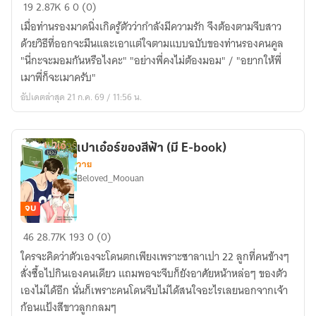
ท่าน
19
2.87K
6
0 (0)
รอง
เมื่อท่านรองมาดนิ่งเกิดรู้ตัวว่ากำลังมีความรัก จึงต้องตามจีบสาว
มี
ด้วยวิธีที่ออกจะมึนและเอาแต่ใจตามแบบฉบับของท่านรองคนคูล
รัก
"นี่กะจะมอมกันหรือไงคะ" "อย่างพี่คงไม่ต้องมอม" / "อยากให้พี่
(มี
เมาพี่ก็จะเมาครับ"
E-
อัปเดตล่าสุด 21 ก.ค. 69 / 11:56 น.
book)
เปาเอ๋อร์ของสีฟ้า (มี E-book)
วาย
Beloved_Moouan
จบ
เปา
46
28.77K
193
0 (0)
เอ๋
ใครจะคิดว่าตัวเองจะโดนตกเพียงเพราะซาลาเปา 22 ลูกที่คนข้างๆ
อร์
สั่งซื้อไปกินเองคนเดียว แถมพอจะจีบก็ยังอาศัยหน้าหล่อๆ ของตัว
ของ
เองไม่ได้อีก นั่นก็เพราะคนโดนจีบไม่ได้สนใจอะไรเลยนอกจากเจ้า
สี
ก้อนแป้งสีขาวลูกกลมๆ