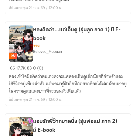
ลูก
อัปเดตล่าสุด 21 ก.ค. 69 / 12:00 น.
ภาค
2)
มี
หลงคิดว่า...แค่เอ็นดู (รุ่นลูก ภาค 1) มี E-
E-
book
book
วาย
Beloved_Moouan
จบ
หลง
66
17.7K
83
0 (0)
คิด
หลงเข้าใจผิดคิดว่าตนเองคงจะแค่หลงเอ็นดูเด็กน้อยที่กําพร้าและ
ว่า...แค่
ใช้ชีวิตอยู่เพียงลําพัง แต่พอมารู้ตัวอีกทีก็อยากที่จะได้เด็กน้อยมาอยู่
เอ็นดู
ในความดูแลและยากที่จะถอนตัวเสียแล้ว
(รุ่น
อัปเดตล่าสุด 21 ก.ค. 69 / 12:00 น.
ลูก
ภาค
1)
แอบรักพี่ว๊ากมาดนิ่ง (รุ่นพ่อแม่ ภาค 2)
มี
มี E-book
E-