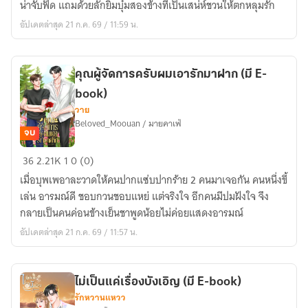
น่าจับฟัด แถมด้วยลักยิ้มบุ๋มสองข้างที่เป็นเสน่ห์ชวนให้ตกหลุมรัก
กับ
อัปเดตล่าสุด 21 ก.ค. 69 / 11:59 น.
น้อง
ลัก
ยิ้ม
คุณผู้จัดการครับผมเอารักมาฝาก (มี E-
(รุ่น
book)
พ่อ
วาย
แม่
Beloved_Moouan / มายคาเฟ่
ภาค
จบ
1)
คุณ
36
2.21K
1
0 (0)
มี
ผู้
E-
เมื่อบุพเพอาละวาดให้คนปากแซ่บปากร้าย 2 คนมาเจอกัน คนหนึ่งขี้
จัดการ
book
เล่น อารมณ์ดี ชอบกวนชอบแหย่ แต่จริงใจ อีกคนมีปมฝังใจ จึง
ครับ
กลายเป็นคนค่อนข้างเย็นชาพูดน้อยไม่ค่อยแสดงอารมณ์
ผม
อัปเดตล่าสุด 21 ก.ค. 69 / 11:57 น.
เอา
รัก
มา
ไม่เป็นแค่เรื่องบังเอิญ (มี E-book)
ฝาก
รักหวานแหวว
(มี