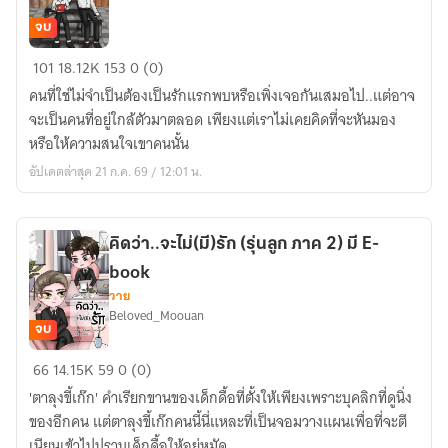
จบ
รัก
101
18.12K
153
0 (0)
มา
คนที่ใช่ไม่จำเป็นต้องเป็นรักแรกพบหรือเพิ่งเจอกันเสมอไป..แต่อาจ
ไม่ทัน
จะเป็นคนที่อยู่ใกล้ตัวมาตลอด เพียงแต่เราไม่เคยคิดที่จะหันมอง
ตั้ง
หรือให้ความสนใจเขาคนนั้น
ตัว
อัปเดตล่าสุด 21 ก.ค. 69 / 12:01 น.
(รุ่น
หลาน)
มี
คิดว่า..จะไม่(มี)รัก (รุ่นลูก ภาค 2) มี E-
E-
book
book
วาย
Beloved_Moouan
จบ
คิด
66
14.15K
59
0 (0)
ว่า..จะ
'ตาลุงขี้เก๊ก' คําเรียกขานของเด็กดื้อที่ตั้งให้เพียงเพราะบุคลิกที่ดูนิ่ง
ไม่(มี)รัก
ของอีกคน แต่ตาลุงขี้เก๊กคนนี้นี่แหละที่เป็นจอมวางแผนเพื่อที่จะตี
(รุ่น
เนียนเข้าไปปราบเด็กดื้อให้อยู่หมัด