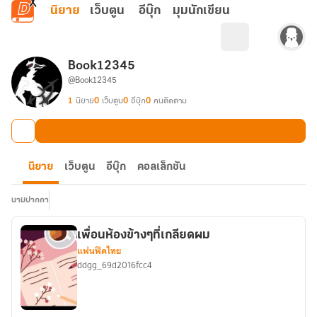
ข้ามไปยังเนื้อหาหลัก
นิยาย
เว็บตูน
อีบุ๊ก
มุมนักเขียน
Book12345
@Book12345
1
นิยาย
0
เว็บตูน
0
อีบุ๊ก
0
คนติดตาม
นิยาย
เว็บตูน
อีบุ๊ก
คอลเล็กชัน
นามปากกา
เพื่อนห้องข้างๆที่เกลียดผม
แฟนฟิคไทย
ddgg_69d2016fcc4