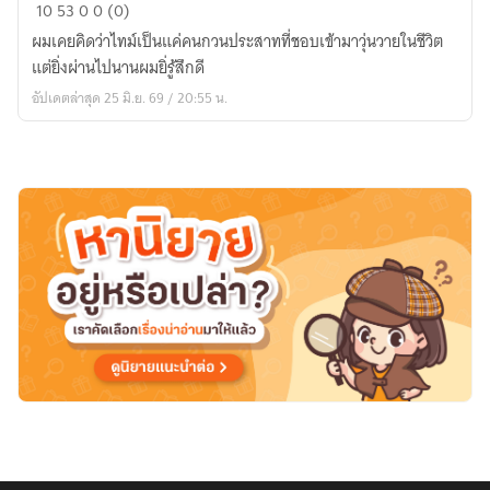
เพื่อน
10
53
0
0 (0)
ห้อง
ผมเคยคิดว่าไทม์เป็นแค่คนกวนประสาทที่ชอบเข้ามาวุ่นวายในชีวิต
ข้างๆ
แต่ยิ่งผ่านไปนานผมยิ่รู้สึกดี
ที่
อัปเดตล่าสุด 25 มิ.ย. 69 / 20:55 น.
เกลียด
ผม