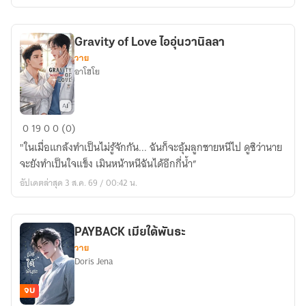
คลั่ง
โปรด
Gravity of Love ไออุ่นวานิลลา
วาย
อาโฮโย
Gravity
0
19
0
0 (0)
of
"ในเมื่อแกล้งทำเป็นไม่รู้จักกัน... ฉันก็จะอุ้มลูกชายหนีไป ดูซิว่านาย
Love
จะยังทำเป็นใจแข็ง เมินหน้าหนีฉันได้อีกกี่น้ำ”
ไอ
อัปเดตล่าสุด 3 ส.ค. 69 / 00:42 น.
อุ่น
วา
นิล
PAYBACK เมียใต้พันธะ
ลา
วาย
Doris Jena
จบ