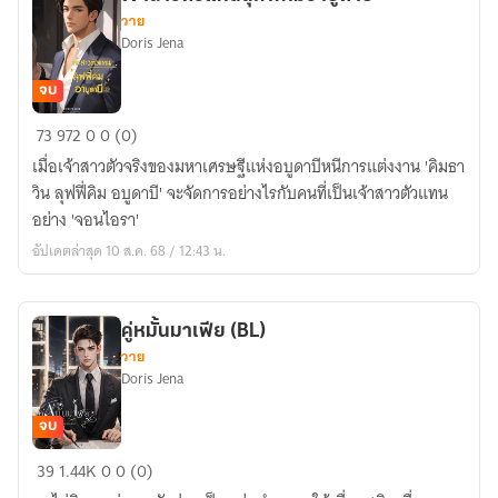
วาย
Doris Jena
จบ
เจ้า
73
972
0
0 (0)
สาว
เมื่อเจ้าสาวตัวจริงของมหาเศรษฐีแห่งอบูดาบีหนีการแต่งงาน 'คิมธา
ตัว
วิน ลุฟฟี่คิม อบูดาบี' จะจัดการอย่างไรกับคนที่เป็นเจ้าสาวตัวแทน
แทน
อย่าง 'จอนไอรา'
ลุฟ
อัปเดตล่าสุด 10 ส.ค. 68 / 12:43 น.
ฟี่
คิ
มอา
คู่หมั้นมาเฟีย (BL)
บูด
วาย
าบี
Doris Jena
จบ
คู่
39
1.44K
0
0 (0)
หมั้น