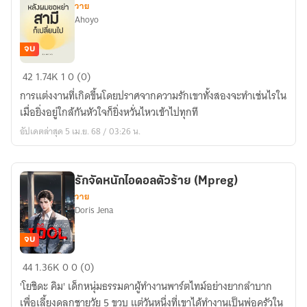
วาย
Ahoyo
จบ
หลัง
42
1.74K
1
0 (0)
ผม
การแต่งงานที่เกิดขึ้นโดยปราศจากความรักเขาทั้งสองจะทำเช่นไรใน
ขอ
เมื่อยิ่งอยู่ใกล้กันหัวใจก็ยิ่งหวั่นไหวเข้าไปทุกที
หย่า
อัปเดตล่าสุด 5 เม.ย. 68 / 03:26 น.
สามี
ก็
เปลี่ยน
รักจัดหนักไอดอลตัวร้าย (Mpreg)
ไป
วาย
Doris Jena
จบ
รัก
44
1.36K
0
0 (0)
จัด
'โยชิดะ คิม' เด็กหนุ่มธรรมดาผู้ทำงานพาร์ตไทม์อย่างยากลำบาก
หนัก
เพื่อเลี้ยงดูลูกชายวัย 5 ขวบ แต่วันหนึ่งที่เขาได้ทำงานเป็นพ่อครัวใน