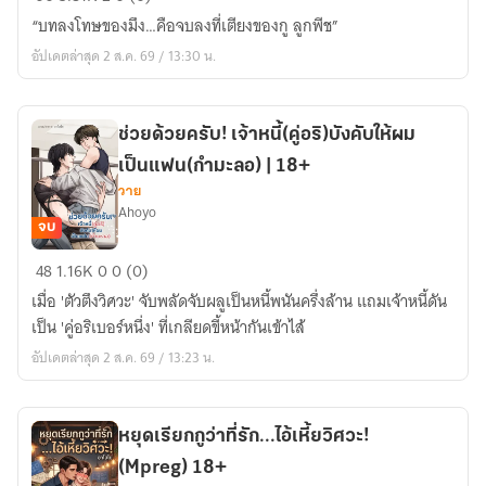
ก็
“บทลงโทษของมึง…คือจบลงที่เตียงของกู ลูกพีช”
มา
อัปเดตล่าสุด 2 ส.ค. 69 / 13:30 น.
เป็น
เมีย
เด็ก
ช่วยด้วยครับ! เจ้าหนี้(คู่อริ)บังคับให้ผม
เนิร์ด
เป็นแฟน(กำมะลอ) | 18+
วาย
Ahoyo
จบ
ช่วย
48
1.16K
0
0 (0)
ด้วย
เมื่อ 'ตัวตึงวิศวะ' จับพลัดจับผลูเป็นหนี้พนันครึ่งล้าน แถมเจ้าหนี้ดัน
ครับ!
เป็น 'คู่อริเบอร์หนึ่ง' ที่เกลียดขี้หน้ากันเข้าไส้
เจ้า
อัปเดตล่าสุด 2 ส.ค. 69 / 13:23 น.
หนี้(คู่อริ)บังคับ
ให้
ผม
หยุดเรียกกูว่าที่รัก...ไอ้เหี้ยวิศวะ!
เป็น
(Mpreg) 18+
แฟน(กำมะลอ)