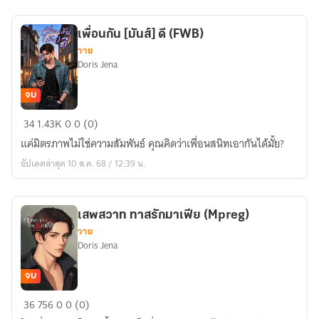
ผม
เพื่อนกัน [มันส์] ดี (FWB)
วาย
Doris Jena
จบ
เพื่อน
34
1.43K
0
0 (0)
กัน
แค่มิตรภาพไม่ใช่ความสัมพันธ์ คุณคิดว่าเพื่อนสนิทเอากันได้มั้ย?
[มันส์]
อัปเดตล่าสุด 10 ส.ค. 68 / 12:39 น.
ดี
(FWB)
เสพสวาท ทาสรักมาเฟีย (Mpreg)
วาย
Doris Jena
จบ
เสพ
36
756
0
0 (0)
สวาท