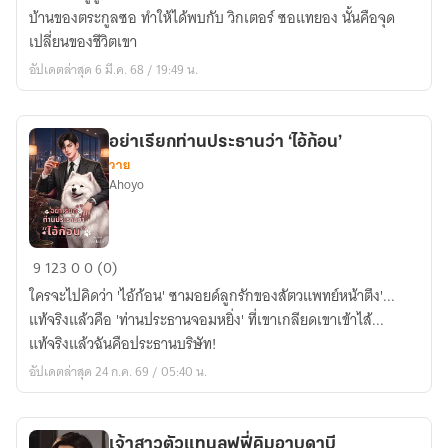
ไอ
บ้านของตระกูลซอ ทำให้ได้พบกับ วิกเตอร์ ซอแทยอง นั้นคือจุด
ดอล
เปลี่ยนของชีวิตเขา
ตัว
อัปเดตล่าสุด 6 มี.ค. 68 / 19:49 น.
ร้าย
(Mpreg)
อย่าเรียกท่านประธานว่า ‘ไอ้ก้อน’
วาย
Ahoyo
อย่า
9
123
0
0 (0)
เรียก
ใครจะไปคิดว่า 'ไอ้ก้อน' ซามอยด์ลูกรักของสัตวแพทย์หน้าตึง'...
ท่าน
แท้จริงแล้วคือ 'ท่านประธานจอมหยิ่ง' ที่เขาเกลียดเขาเข้าไส้...
ประธาน
แท้จริงแล้วฉันคือประธานบริษัท!
ว่า
อัปเดตล่าสุด 24 ก.ค. 69 / 05:40 น.
‘ไอ้
ก้อน’
เจ้าสาวตัวแทนลุฟฟี่คิมอาบูดาบี