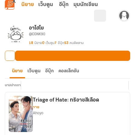
ข้ามไปยังเนื้อหาหลัก
นิยาย
เว็บตูน
อีบุ๊ก
มุมนักเขียน
อาโฮโย
@CGNK90
18
นิยาย
0
เว็บตูน
7
อีบุ๊ก
53
คนติดตาม
นิยาย
เว็บตูน
อีบุ๊ก
คอลเล็กชัน
นามปากกา
Triage of Hate: ทริอาชสีเลือด
วาย
Ahoyo