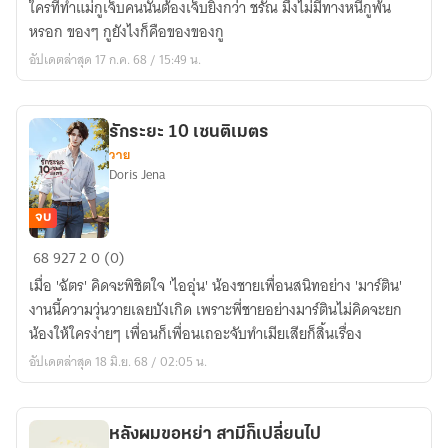
ใครที่ทำแม่กูเจ็บคนนั้นต้องเจ็บยิ่งกว่า ชรัณ มึงไม่มีทางหนีกูพ้น
ทาส
หรอก ของๆ กูยังไงก็คือของของกู
รัก
อัปเดตล่าสุด 17 ก.ค. 68 / 15:49 น.
มาเฟีย
(Mpreg)
รักระยะ 10 เซนติเมตร
วาย
Doris Jena
จบ
รัก
68
927
2
0 (0)
ระยะ
เมื่อ 'ฉัตร' คิดจะพิชิตใจ 'ไออุ่น' น้องชายเพื่อนสนิทอย่าง 'มาร์ติน'
10
งานนี้ความวุ่นวายเลยบังเกิด เพราะพี่ชายอย่างมาร์ตินไม่คิดจะยก
เซนติเมตร
น้องให้ใครง่ายๆ เพื่อนก็เพื่อนเถอะจับทำเมียเสียก็สิ้นเรื่อง
อัปเดตล่าสุด 18 มิ.ย. 68 / 02:05 น.
หลังผมขอหย่า สามีก็เปลี่ยนไป