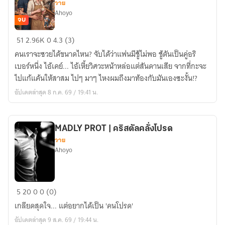
วาย
|
Ahoyo
18+
จบ
หยุด
51
2.96K
0
4.3 (3)
เรียก
คนเราจะซวยได้ขนาดไหน? จับได้ว่าแฟนมีชู้ไม่พอ ชู้ดันเป็นคู่อริ
กู
เบอร์หนึ่ง ไอ้เคย์... ไอ้เหี้ยวิศวะหน้าหล่อแต่สันดานเสีย จากที่กะจะ
ว่าที่
ไปแก้แค้นให้สาสม ไปๆ มาๆ ไหงผมถึงมาท้องกับมันเองซะงั้น!?
รัก...ไอ้
อัปเดตล่าสุด 8 ก.ค. 69 / 19:41 น.
เหี้ย
วิศวะ!
(Mpreg)
MADLY PROT | คริสตัลคลั่งโปรด
18+
วาย
Ahoyo
MADLY
5
20
0
0 (0)
PROT
เกลียดสุดใจ... แต่อยากได้เป็น 'คนโปรด'
|
อัปเดตล่าสุด 9 ส.ค. 69 / 19:44 น.
คริสตัล