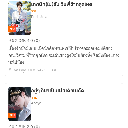
เทคนิค(ไม่)ลับ จีบพี่ว้ากสุดโหด
วาย
Doris Jena
จบ
เทคนิค(ไม่)ลับ
66
2.04K
4
0 (0)
จีบ
เรื่องรักมักมีแผน เมื่อนักศึกษาแพทย์ปี1 ริอาจจะสอยสมบัติของ
พี่
คณะวิศวะ พี่ว๊ากสุดโหด จะเล่นของสูงใจมันต้องนิ่ง จิตมันต้องแกร่ง
ว้า
นะไอ้น้อง
ก
อัปเดตล่าสุด 2 ส.ค. 69 / 13:30 น.
สุด
โหด
อยู่ๆ ก็มาเป็นเมียเด็กเนิร์ด
วาย
Ahoyo
จบ
อยู่ๆ
90
3.81K
2
0 (0)