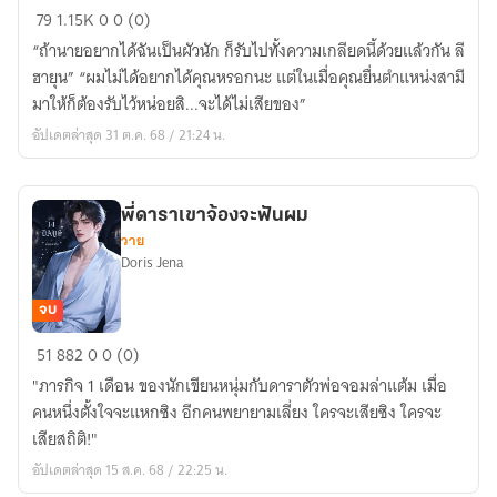
PAYBACK
79
1.15K
0
0 (0)
เมีย
“ถ้านายอยากได้ฉันเป็นผัวนัก ก็รับไปทั้งความเกลียดนี้ด้วยแล้วกัน ลี
ใต้
ฮายุน” “ผมไม่ได้อยากได้คุณหรอกนะ แต่ในเมื่อคุณยื่นตำแหน่งสามี
พันธะ
มาให้ก็ต้องรับไว้หน่อยสิ...จะได้ไม่เสียของ”
อัปเดตล่าสุด 31 ต.ค. 68 / 21:24 น.
พี่ดาราเขาจ้องจะฟันผม
วาย
Doris Jena
จบ
พี่
51
882
0
0 (0)
ดารา
"ภารกิจ 1 เดือน ของนักเขียนหนุ่มกับดาราตัวพ่อจอมล่าแต้ม เมื่อ
เขา
คนหนึ่งตั้งใจจะแหกซิง อีกคนพยายามเลี่ยง ใครจะเสียซิง ใครจะ
จ้อง
เสียสถิติ!"
จะ
อัปเดตล่าสุด 15 ส.ค. 68 / 22:25 น.
ฟัน