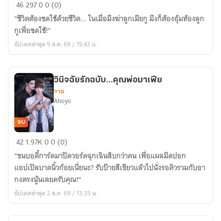
Triage
46
297
0
0 (0)
of
"ชีวิตต้องชดใช้ด้วยชีวิต... ในเมื่อมึงฆ่าลูกเมียกู มึงก็ต้องอุ้มท้องลูก
Hate:
กูเพื่อชดใช้!"
ทริ
อัปเดตล่าสุด 9 ส.ค. 69 / 19:43 น.
อาช
สี
เลือด
วินิจฉัยรักฉบับ…คุณพ่อมาเฟีย
วาย
Ahoyo
จบ
วินิจฉัย
42
1.97K
0
0 (0)
รัก
"ขนบอดี้การ์ดมาปิดวอร์ดฉุกเฉินสิบกว่าคน เพื่อแผลมีดปอก
ฉบับ…
แอปเปิลบาดนิ้วก้อยเนี่ยนะ? รับป้ายสีเขียวแล้วไปนั่งรอคิวรวมกับอา
คุณ
กงตรงนู้นเลยครับคุณ!"
พ่อ
อัปเดตล่าสุด 2 ส.ค. 69 / 13:35 น.
มาเฟีย