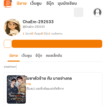
ข้ามไปยังเนื้อหาหลัก
นิยาย
เว็บตูน
อีบุ๊ก
มุมนักเขียน
ChaEm-292533
@ChaEm-292533
1
นิยาย
0
เว็บตูน
0
อีบุ๊ก
1
คนติดตาม
นิยาย
เว็บตูน
อีบุ๊ก
คอลเล็กชัน
นามปากกา
โยธาตัวร้าย กับ นายช่างกล
วาย
(อีแสง) แสงหิ่งห้อยแห่งรัตติการ