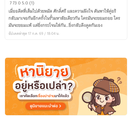
โยธา
7
73
0
5.0 (1)
ตัว
เมื่ออดีตที่เต็มไปด้วยหมัด ศักดิ์ศรี และความฝังใจ ดันพาให้คู่อริ
ร้าย
กลับมาเจอกันอีกครั้งในรั้วมหาลัยเดียวกัน ใครมันจะยอมถอย ใคร
กับ
มันจะยอมแพ้ แต่ยิ่งกระโจนใส่กัน…ยิ่งกลับดึงดูดกันเอง
นาย
อัปเดตล่าสุด 17 ก.ค. 69 / 18:04 น.
ช่าง
กล