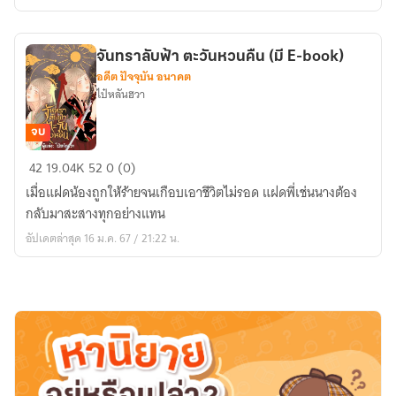
มี
E-
BOOK
จันทราลับฟ้า ตะวันหวนคืน (มี E-book)
เล่ม
อดีต ปัจจุบัน อนาคต
1-
ไป๋หลันฮวา
2
จบ
จบ
จันทรา
42
19.04K
52
0 (0)
ลับ
เมื่อแฝดน้องถูกให้ร้ายจนเกือบเอาชีวิตไม่รอด แฝดพี่เช่นนางต้อง
ฟ้า
กลับมาสะสางทุกอย่างแทน
ตะวัน
อัปเดตล่าสุด 16 ม.ค. 67 / 21:22 น.
หวน
คืน
(มี
E-
book)