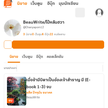
ข้ามไปยังเนื้อหาหลัก
นิยาย
เว็บตูน
อีบุ๊ก
มุมนักเขียน
BeauWrite/ไป๋หลันฮวา
@Chanyaporn12
3
นิยาย
0
เว็บตูน
6
อีบุ๊ก
22
คนติดตาม
นิยาย
เว็บตูน
อีบุ๊ก
คอลเล็กชัน
นามปากกา
เมื่อข้ามีบิดาเป็นอ๋องเจ้าสำราญ มี (E-
book 1-3) จบ
อดีต ปัจจุบัน อนาคต
BeauWrite
จบ