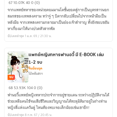
เมื่อ
67
10.07K
40
0 (0)
ข้า
จากแพทย์ทหารของหน่วยคอมมานโดชั้นยอดสู่การเป็นบุตรสาวนอก
มี
สมรสของเทพสงคราม ทว่าจู่ ๆ บิดากลับเปลี่ยนไปจากหน้ามือเป็น
บิดา
หลังมือ จากเทพสงครามกลายมาเป็นอ๋องเจ้าสำราญ ทั้งยังชอบขยัน
เป็น
หาเรื่องมาให้นางปวดหัวสารพัด
อ๋อง
อัปเดตล่าสุด 1 ม.ค. 69 / 21:30 น.
เจ้า
สำราญ
มี
แพทย์หญิงทหารฟานอวี้ มี E-BOOK เล่ม
(E-
1-2 จบ
book
จีนย้อนยุค
1-
ไป๋หลันฮวา
3)
จบ
จบ
แพทย์
68
53.93K
104
0 (0)
หญิง
ฟานอวี้แพทย์หญิงทหารประจำการอยู่ชายแดน ระหว่างปฏิบัติงานได้
ทหาร
ช่วยเหลือคนไข้จนเสียชีวิตและวิญญาณได้ทะลุมิติมาอยู่ในร่างท่าน
ฟาน
หญิงสี่แห่งแคว้นลู่ ไหนต้องพบเจอเด็กน้อยเช่นเขาอีก!
อวี้
อัปเดตล่าสุด 8 ก.พ. 67 / 20:45 น.