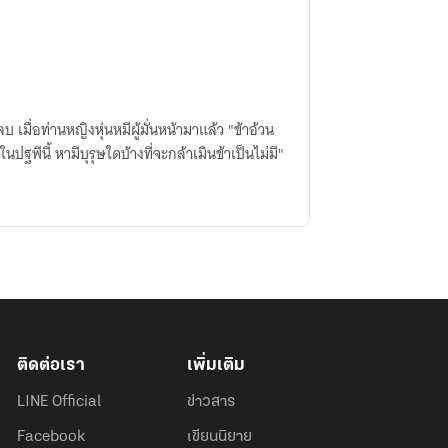
 เมื่อท่านหญิงหุ่นหมีผู้มั่นหน้ามาแล้ว "ข้าอ้วน
ป็นหนึ่งในปฐพีนี้ หามีบุรุษใดบ้างที่จะกล้าเมินข้าเป็นไม่มี"
ติดต่อเรา
เพิ่มเติม
LINE Official
ข่าวสาร
Facebook
เขียนนิยาย