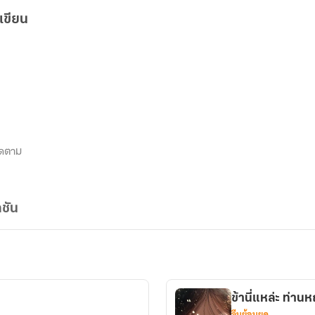
เขียน
ิดตาม
ชัน
ข้านี่แหล่ะ ท่านห
จีนย้อนยุค