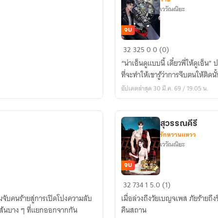
เววัณณิยะ
จบ
เต
32
325
0
0 (0)
โช
“น่าเอ็นดูแบบนี้ เดี๋ยวพี่ให้ดูเอ็น” ปากดีไปเถอะ! ไม่รู้เสียแล้วว่าคนน่าเอ็นดูคนนี้นี่แหละ
อา
ที่จะทำให้เขารู้ว่าการจีบตนให้ติด
ชัช
อัปเดตล่าสุด 30 มี.ค. 69 / 19:05 น.
สุวรรณคีรี
รักหวานแหวว
เววัณณิยะ
จบ
สุวรรณคีรี
32
734
1
5.0 (1)
ามจับคนร้ายสู่การเปิดโปงความลับ
เมื่อล่วงถึงวัยเบญจเพส ภัยร้ายถึ
เส้นบาง ๆ ที่แยกออกจากกัน
คืนสถาน