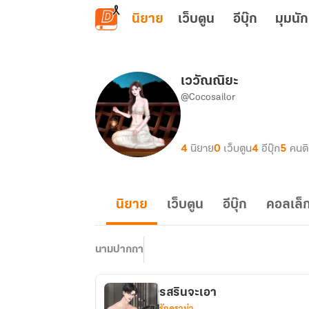
ข้ามไปยังเนื้อหาหลัก
นิยาย
เว็บตูน
อีบุ๊ก
มุมนัก
เววัณณิยะ
@Cocosailor
4
นิยาย
0
เว็บตูน
4
อีบุ๊ก
5
คนต
นิยาย
เว็บตูน
อีบุ๊ก
คอลเล็ก
นามปากกา
รสรินจะเอา
รักดราม่า