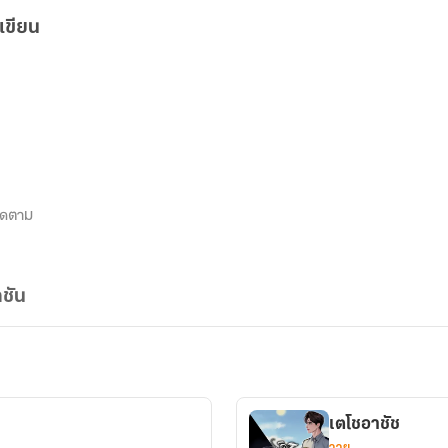
เขียน
ิดตาม
ชัน
เตโชอาชัช
วาย