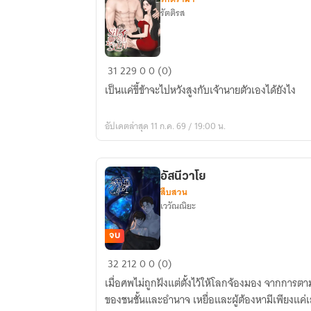
รัตติรส
รส
31
229
0
0 (0)
ริน
เป็นแค่ขี้ข้าจะไปหวังสูงกับเจ้านายตัวเองได้ยังไง
จะ
เอา
อัปเดตล่าสุด 11 ก.ค. 69 / 19:00 น.
อัสนีวาโย
สืบสวน
เววัณณิยะ
จบ
อัสนี
32
212
0
0 (0)
วาโย
เมื่อศพไม่ถูกฝังแต่ตั้งไว้ให้โลกจ้องมอง จากการต
ของชนชั้นและอำนาจ เหยื่อและผู้ต้องหามีเพียงแค่