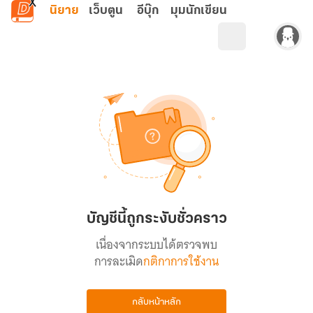
ข้ามไปยังเนื้อหาหลัก
นิยาย
เว็บตูน
อีบุ๊ก
มุมนักเขียน
บัญชีนี้ถูกระงับชั่วคราว
เนื่องจากระบบได้ตรวจพบ
การละเมิด
กติกาการใช้งาน
กลับหน้าหลัก