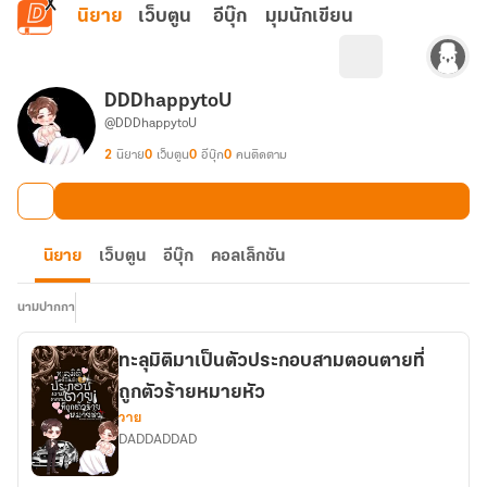
ข้ามไปยังเนื้อหาหลัก
นิยาย
เว็บตูน
อีบุ๊ก
มุมนักเขียน
DDDhappytoU
@DDDhappytoU
2
นิยาย
0
เว็บตูน
0
อีบุ๊ก
0
คนติดตาม
นิยาย
เว็บตูน
อีบุ๊ก
คอลเล็กชัน
นามปากกา
ทะลุมิติมาเป็นตัวประกอบสามตอนตายที่
ถูกตัวร้ายหมายหัว
วาย
DADDADDAD