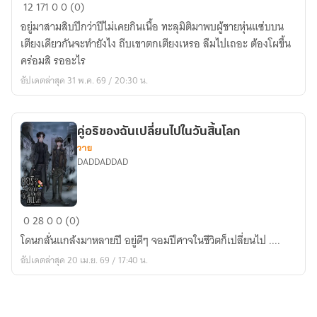
ทะลุ
12
171
0
0 (0)
มิติ
อยู่มาสามสิบปีกว่าปีไม่เคยกินเนื้อ ทะลุมิติมาพบผู้ชายหุ่นแซ่บบน
มา
เตียงเดียวกันจะทำยังไง ถีบเขาตกเตียงเหรอ ลืมไปเถอะ ต้องโผขึ้น
เป็น
คร่อมสิ รออะไร
ตัวประกอบ
อัปเดตล่าสุด 31 พ.ค. 69 / 20:30 น.
สาม
ตอน
ตาย
คู่อริของฉันเปลี่ยนไปในวันสิ้นโลก
ที่
วาย
ถูก
DADDADDAD
ตัว
ร้าย
หมาย
คู่อริ
0
28
0
0 (0)
หัว
ของ
โดนกลั่นแกล้งมาหลายปี อยู่ดีๆ จอมปีศาจในชีวิตก็เปลี่ยนไป ....
ฉัน
อัปเดตล่าสุด 20 เม.ย. 69 / 17:40 น.
เปลี่ยน
ไป
ใน