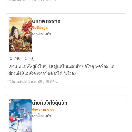
แม่ทัพทรราช
จีนย้อนยุค
ม่านไหมแก้ว
แม่ทัพ
0
240
1
0 (0)
ทรราช
เขาเป็นแม่พัพผู้ยิ่งใหญ่ ใหญ่แค่ไหนนะหรือ? ก็ใหญ่พอที่จะ 'ไล่'
ฮ่องเต้ให้ไสหัวลงจากบัลลังก์ได้ ยังไงละ...
อัปเดตล่าสุด 3 ก.ค. 65 / 15:06 น.
เก็บหัวใจไว้ลุ้นรัก
รักหวานแหวว
ม่านไหมแก้ว