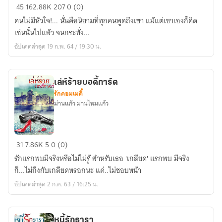
ดวง
45
162.88K
207
0 (0)
ใจ
คนไม่มีหัวใจ!... นั่นคือนิยามที่ทุกคนพูดถึงเขา แม้แต่เขาเองก็คิด
ธาม
เช่นนั้นไปแล้ว จนกระทั่ง...
อัปเดตล่าสุด 19 ก.พ. 64 / 19:30 น.
เล่ห์ร้ายบอดี้การ์ด
รักคอมเมดี้
ม่านแก้ว ม่านไหมแก้ว
เล่ห์
31
7.86K
5
0 (0)
ร้าย
รักแรกพบมีจริงหรือไม่ไม่รู้ สำหรับเธอ 'เกลียด' แรกพบ มีจริง
บอดี้
ก็...ไม่ถึงกับเกลียดหรอกนะ แค่..ไม่ชอบหน้า
การ์ด
อัปเดตล่าสุด 2 ก.ค. 63 / 16:25 น.
หนี้รักธารา