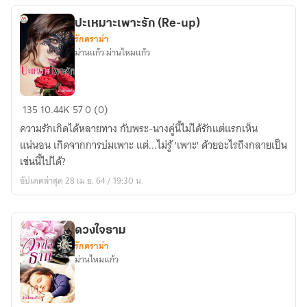
ปะเหมาะเพาะรัก (Re-up)
รักดราม่า
ม่านแก้ว ม่านไหมแก้ว
ปะ
135
10.44K
57
0 (0)
เหมาะ
ความรักเกิดได้หลายทาง กับพระ-นางคู่นี้ไม่ได้รักแต่แรกเห็น
เพาะ
แน่นอน เกิดจากการบ่มเพาะ แต่...ไม่รู้ 'เพาะ' ด้วยอะไรถึงกลายเป็น
รัก
เช่นนี้ไปได้?
(Re-
อัปเดตล่าสุด 28 เม.ย. 64 / 19:30 น.
up)
ดวงใจธาม
รักดราม่า
ม่านไหมแก้ว