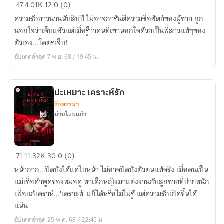
หัก
47
4.01K
12
0 (0)
รัก
ความรักยาวนานนับสิบปี ไม่อาจการันตีความซื่อสัตย์ของผู้ชาย ถูก
พิทักษ์
นอกใจว่าเจ็บแล้วแต่เมื่อรู็ว่าคนที่เขานอกใจด้วยเป็นพี่สาวแท้ๆของ
ใจ
ตัวเอง...โคตรเจ็บ!
อัปเดตล่าสุด 7 พ.ย. 68 / 19:45 น.
ปะเหมาะ เคราะห์รัก
รักดราม่า
ม่านไหมแก้ว
ปะ
71
11.32K
30
0 (0)
เหมาะ
หน้ากาก...ปิดบังได้แค่ใบหน้า ไม่อาจปิดบังตัวตนแท้จริง เมื่อคนเป็น
เคราะห์
แม่เชื่อคำพูดของหมอดู หาเด็กหญิงมาแต่งงานกับลูกชายที่ป่วยหนัก
รัก
เพื่อแก้เคราห์...'เคราะห์' แก้ได้หรือไม่ไม่รู้ แต่ความรักเกิดขึ้นได้
แน่น
อัปเดตล่าสุด 25 พ.ค. 68 / 22:45 น.