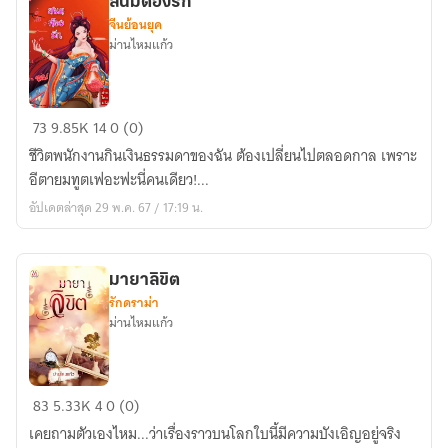
สนมต้องรัก
จีนย้อนยุค
ม่านไหมแก้ว
สนม
73
9.85K
14
0 (0)
ต้อง
ชีวิตพนักงานกินเงินธรรมดาของฉัน ต้องเปลี่ยนไปตลอดกาล เพราะ
รัก
อีตายมทูตเฟอะฟะนี่คนเดียว!...
อัปเดตล่าสุด 29 พ.ค. 67 / 17:19 น.
มายาลิขิต
รักดราม่า
ม่านไหมแก้ว
มายา
83
5.33K
4
0 (0)
ลิขิต
เคยถามตัวเองไหม...ว่าเรื่องราวบนโลกใบนี้มีความบังเอิญอยู่จริง