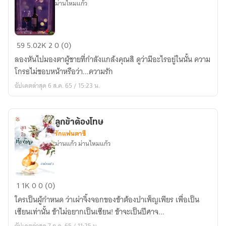
ม่านไหมแก้ว
ดีไซน์
59
5.02K
2
0 (0)
ลวง
ลองหันไปมองตาผู้ชายที่กำลังแกล้งคุณสิ ดูว่ามีอะไรอยู่ในนั้น ความ
มัด
โกรธไม่ชอบหน้าหรือว่า...ความรัก
ใจ
อัปเดตล่าสุด 6 ส.ค. 65 / 15:23 น.
รัก
ลูกข้าต้องโทษ
รักแฟนตาซี
ม่านแก้ว ม่านไหมแก้ว
ลูก
1
1K
0
0 (0)
ข้า
ใครเป็นผู้กำหนด ว่าเผ่าจิ้งจอกของข้าต้องบำเพ็ญเพียร เพื่อเป็น
ต้อง
เซียนเท่านั้น ข้าไม่อยากเป็นเซียน! ข้าจะเป็นปีศาจ...
โทษ
อัปเดตล่าสุด 7 ก.ค. 65 / 11:25 น.