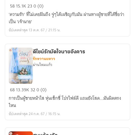
ลิขิต
58
15.1K
23
0 (0)
ร้าย
'ความรัก' ที่ไม่เคยฝันถึง จู่ๆได้เผชิญกับมัน ผ่านทางผู้ชายที่ได้ชื่อว่า
อุบัติ
เป็น 'เจ้านาย'
รัก
อัปเดตล่าสุด 13 ต.ค. 67 / 21:15 น.
ดีไซน์รักมัดใจนายอังคาร
รักหวานแหวว
ม่านไหมแก้ว
ดีไซน์
68
13.39K
32
0 (0)
รัก
การเป็นผู้ชายหน้าใส หุ่นเซ็กซี่ โปรไฟล์ดี แถมยังโสด...มันผิดตรง
มัด
ไหน
ใจ
อัปเดตล่าสุด 24 ก.ค. 67 / 16:15 น.
นาย
อังคาร