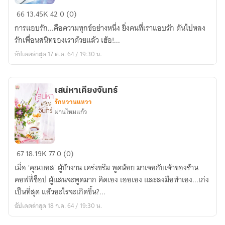
เก็บ
66
13.45K
42
0 (0)
หัวใจ
การแอบรัก...คือความทุกข์อย่างหนึ่ง ยิ่งคนที่เราแอบรัก ดันไปหลง
ไว้
รักเพื่อนสนิทของเราด้วยแล้ว เฮ้อ!...
ลุ้น
อัปเดตล่าสุด 17 ต.ค. 64 / 19:30 น.
รัก
เสน่หาเคียงจันทร์
รักหวานแหวว
ม่านไหมแก้ว
เสน่หา
67
18.19K
77
0 (0)
เคียง
เมื่อ 'คุณบอส' ผู้บ้างาน เคร่งขรึม พูดน้อย มาเจอกับเจ้าของร้าน
จันทร์
คอฟฟี่ช็อป ผู้แสนจะพูดมาก คิดเอง เออเอง และลงมือทำเอง...เก่ง
เป็นที่สุด แล้วอะไรจะเกิดขึ้น?...
อัปเดตล่าสุด 18 ก.ค. 64 / 19:30 น.