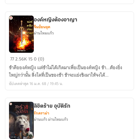
องค์หญิงต้องอาญา
จีนย้อนยุค
ม่านไหมแก้ว
องค์
77
2.56K
15
0 (0)
หญิง
ข้าคือองค์หญิง แต่ข้าไม่ได้เกิดมาเพื่อเป็นองค์หญิง ข้า...ต้องยิ่ง
ต้อง
ใหญ่กว่านั้น สิ่งใดที่เป็นของข้า ข้าจะแย่งชิงมาให้จงได้...
อาญา
อัปเดตล่าสุด 16 ม.ค. 68 / 19:45 น.
ลิขิตร้าย อุบัติรัก
รักดราม่า
ม่านแก้ว ม่านไหมแก้ว