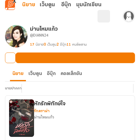
ข้ามไปยังเนื้อหาหลัก
นิยาย
เว็บตูน
อีบุ๊ก
มุมนักเขียน
ม่านไหมแก้ว
@DIANN24
17
นิยาย
0
เว็บตูน
2
อีบุ๊ก
11
คนติดตาม
นิยาย
เว็บตูน
อีบุ๊ก
คอลเล็กชัน
นามปากกา
หักรักพิทักษ์ใจ
รักดราม่า
ม่านไหมแก้ว