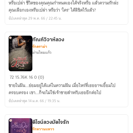
หรือเปล่า ชีวิตของคุณคุณกำหนดเองได้จริงหรือ แล้วความรักล่ะ
คุณเลือกเองหรือเปล่า หรือว่า 'ใคร' ได้ลิขิตไว้แล้ว?
อัปเดตล่าสุด 29 พ.ค. 66 / 22:45 น.
ทัณฑ์วิวาห์ลวง
รักดราม่า
ม่านไหมแก้ว
ทัณฑ์
72
15.76K
16
0 (0)
วิวาห์
ชายในฝัน...ย่อมอยู่ได้แค่ในความฝัน เมื่อไหร่ที่เธออาจเอื้อมไป
ลวง
ครอบครอง เขา...ก็จะไม่ใช่เจ้าชายสำหรับเธออีกต่อไป
อัปเดตล่าสุด 14 ม.ค. 66 / 19:35 น.
ดีไซน์ลวงมัดใจรัก
รักหวานแหวว