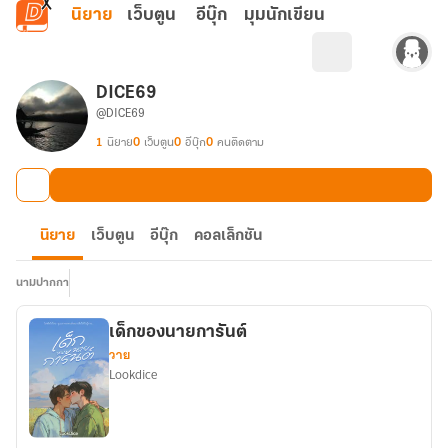
ข้ามไปยังเนื้อหาหลัก
นิยาย
เว็บตูน
อีบุ๊ก
มุมนักเขียน
DICE69
@DICE69
1
นิยาย
0
เว็บตูน
0
อีบุ๊ก
0
คนติดตาม
นิยาย
เว็บตูน
อีบุ๊ก
คอลเล็กชัน
นามปากกา
เด็กของนายการันต์
วาย
Lookdice