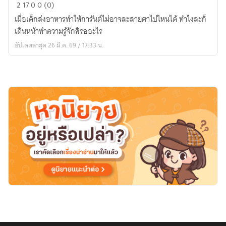
เด็ก
2
17
0
0 (0)
ของ
เมื่อเด็กส่งอาหารทำให้การันต์ไม่อาจละสายตาไปไหนได้ ทำไงละก็
นาย
เดินหน้าทำความรู้จักสิรออะไร
การันต์
อัปเดตล่าสุด 26 มี.ค. 69 / 17:33 น.