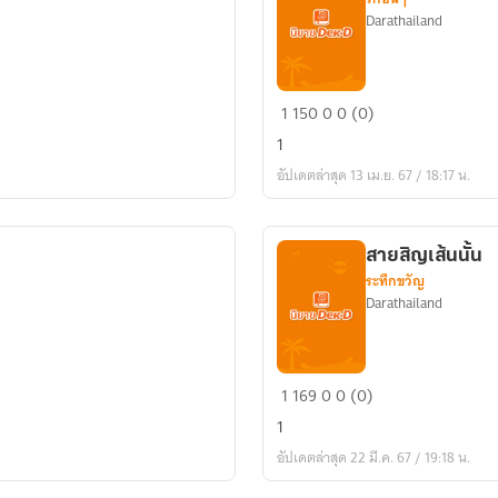
Darathailand
แล้ว
1
150
0
0 (0)
จะ
1
เลือก
อัปเดตล่าสุด 13 เม.ย. 67 / 18:17 น.
อะไร
สายสิญเส้นนั้น
ระทึกขวัญ
Darathailand
สาย
1
169
0
0 (0)
สิญ
1
เส้น
อัปเดตล่าสุด 22 มี.ค. 67 / 19:18 น.
นั้น