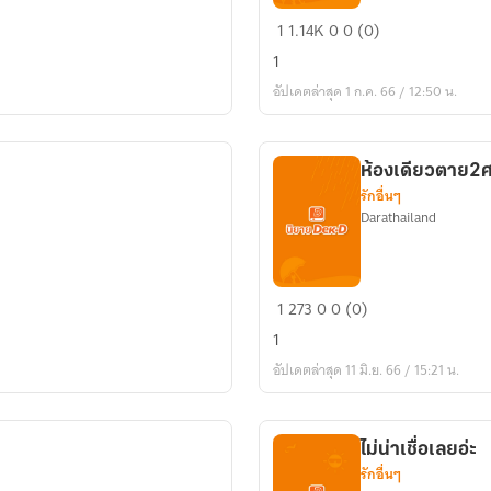
เลือด
1
1.14K
0
0 (0)
กากี
1
อัปเดตล่าสุด 1 ก.ค. 66 / 12:50 น.
ห้องเดียวตาย2
รักอื่นๆ
Darathailand
ห้อง
1
273
0
0 (0)
เดียว
1
ตาย2ศพ
อัปเดตล่าสุด 11 มิ.ย. 66 / 15:21 น.
ไม่น่าเชื่อเลยอ่ะ
รักอื่นๆ