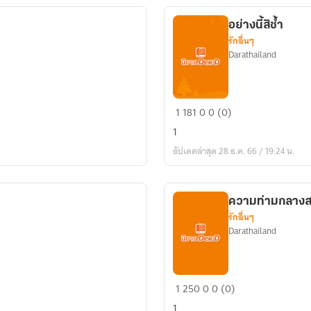
อย่างนี้สิช้ำ
รักอื่นๆ
Darathailand
อย่าง
1
181
0
0 (0)
นี้
1
สิ
อัปเดตล่าสุด 28 ธ.ค. 66 / 19:24 น.
ช้ำ
ความท่ามกลาง
รักอื่นๆ
Darathailand
ความ
1
250
0
0 (0)
ท่ามกลาง
1