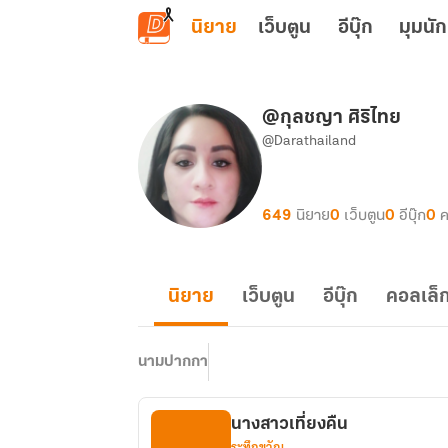
ข้ามไปยังเนื้อหาหลัก
นิยาย
เว็บตูน
อีบุ๊ก
มุมนัก
@กุลชญา ศิริไทย
@Darathailand
649
นิยาย
0
เว็บตูน
0
อีบุ๊ก
0
ค
นิยาย
เว็บตูน
อีบุ๊ก
คอลเล็ก
นามปากกา
นางสาวเที่ยงคืน
ระทึกขวัญ