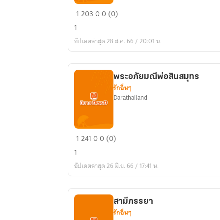
ลังกา
1
203
0
0 (0)
วี
1
อัปเดตล่าสุด 28 ส.ค. 66 / 20:01 น.
พระอภัยมณีพ่อสินสมุทร
รักอื่นๆ
Darathailand
พระ
1
241
0
0 (0)
อภัย
1
มณี
อัปเดตล่าสุด 26 มิ.ย. 66 / 17:41 น.
พ่อ
สิน
สมุทร
สามีภรรยา
รักอื่นๆ