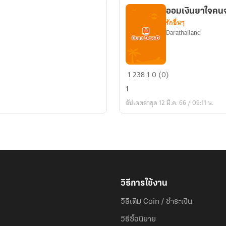
ออมเงินยาใจคน
รักอื่นๆ
Darathailand
ออม
1
238
1
0 (0)
เงิน
1
ยาใจ
อัปเดตล่าสุด 12 มี.ค. 66 / 09:11 น.
คนจน
วิธีการใช้งาน
วิธีเติม Coin / ชำระเงิน
วิธีซื้อนิยาย