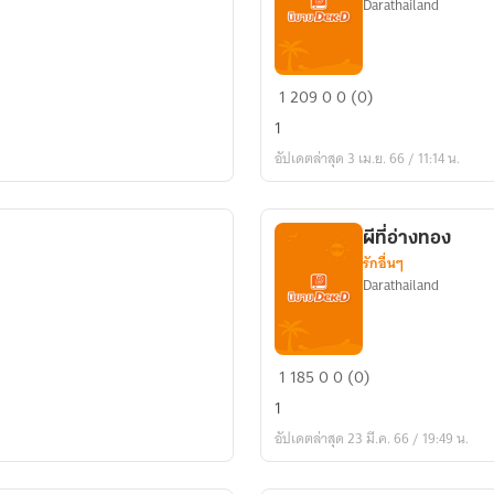
Darathailand
ไม่
1
209
0
0 (0)
น่า
1
เชื่อ
อัปเดตล่าสุด 3 เม.ย. 66 / 11:14 น.
เลย
อ่ะ
ผีที่อ่างทอง
รักอื่นๆ
Darathailand
ผี
1
185
0
0 (0)
ที่
1
อ่างทอง
อัปเดตล่าสุด 23 มี.ค. 66 / 19:49 น.