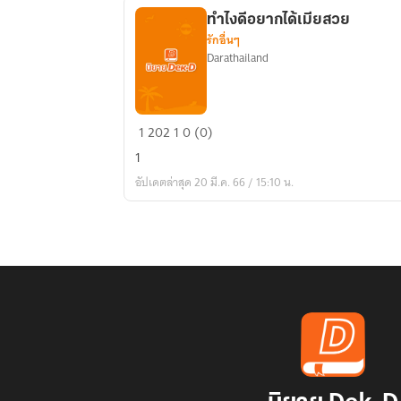
ทำไงดีอยากได้เมียสวย
รักอื่นๆ
Darathailand
ทำ
1
202
1
0 (0)
ไง
1
ดี
อัปเดตล่าสุด 20 มี.ค. 66 / 15:10 น.
อยาก
ได้
เมีย
สวย