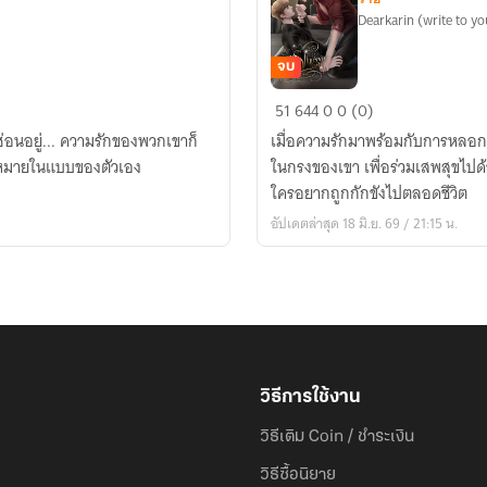
Dearkarin (write to yo
จบ
สวมรอย
51
644
0
0 (0)
รัก
่อนอยู่... ความรักของพวกเขาก็
เมื่อความรักมาพร้อมกับการหลอก
ใน
วามหมายในแบบของตัวเอง
ในกรงของเขา เพื่อร่วมเสพสุขไปด้ว
กรง
ใครอยากถูกกักขังไปตลอดชีวิต
ขัง
อัปเดตล่าสุด 18 มิ.ย. 69 / 21:15 น.
อัลฟ่า
วิธีการใช้งาน
วิธีเติม Coin / ชำระเงิน
วิธีซื้อนิยาย