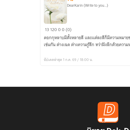
DearKarin (Write to you...)
White
13
120
0
0 (0)
rose
ดอกกุหลาบมีตั้งหลายสี และแต่ละสีก็มีความหมายซ
เมื่อ
เช่นกัน ต่างเฉด ต่างความรู้สึก ทว่าฝังลึกด้วยค
ดอกรัก
บาน
อัปเดตล่าสุด 1 ก.ค. 69 / 18:00 น.