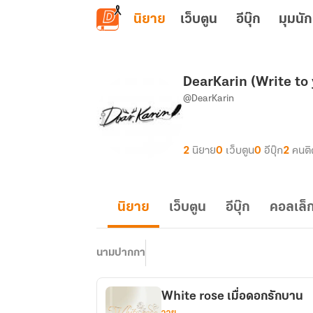
ข้ามไปยังเนื้อหาหลัก
นิยาย
เว็บตูน
อีบุ๊ก
มุมนัก
DearKarin (Write to y
@DearKarin
2
นิยาย
0
เว็บตูน
0
อีบุ๊ก
2
คนต
นิยาย
เว็บตูน
อีบุ๊ก
คอลเล็ก
นามปากกา
White rose เมื่อดอกรักบาน
วาย