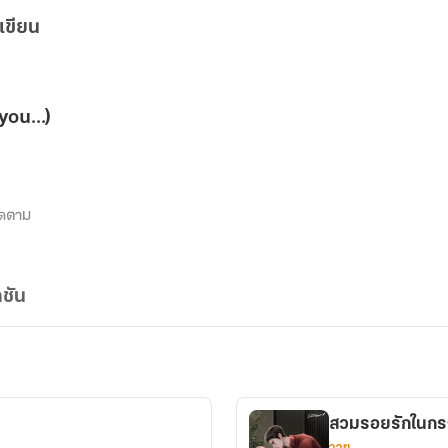
เขียน
ou...)
ิดตาม
ชัน
สวมรอยรักในกรง
วาย