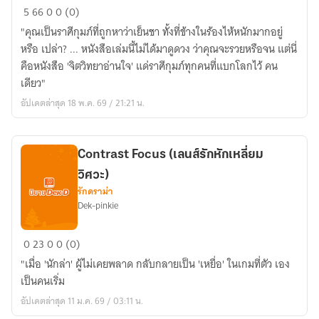
The
5
66
0
0 (0)
Aquarius
"คุณเป็นราศีกุมภ์ที่ถูกหาว่าเย็นชา ทั้งที่ข้างในร้องไห้หนักมากอยู่
Psychology
หรือ เปล่า? ... หนังสือเล่มนี้ไม่ได้มาดูดวง ว่าคุณจะรวยหรือจน แต่นี่
:
คือหนังสือ 'จิตวิทยาอ่านใจ' แด่ราศีกุมภ์ทุกคนที่แบกโลกไว้ คน
ถอดรหัส
เดียว"
จิตใจ
อัปเดตล่าสุด 18 พ.ค. 69 / 21:21 น.
'ราศี
กุมภ์'
มนุษย์
ต่าง
Contrast Focus (เลนส์รักหักเหลี่ยม
ดาว
วิศวะ)
ที่
รักดราม่า
Dek-pinkie
ไม่มี
ใคร
Contrast
เข้าใจ
0
23
0
0 (0)
Focus
"เมื่อ 'นักล่า' ผู้ไม่เคยพลาด กลับกลายเป็น 'เหยื่อ' ในเกมที่ตัว เอง
(เลนส์
เป็นคนเริ่ม
รัก
อัปเดตล่าสุด 11 ม.ค. 69 / 03:11 น.
หักเห