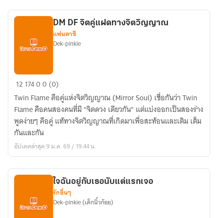
ลี่
ยม
DM DF จิตคู่แฝดทางจิตวิญญาณ
วิศวะ)
แฟนตาซี
Dek-pinkie
DM
12
174
0
0 (0)
DF
Twin Flame คือคู่แห่งจิตวิญญาณ (Mirror Soul) เชื่อกันว่า Twin
จิต
Flame คือคนสองคนที่มี "จิตดวง เดียวกัน" แต่แบ่งออกเป็นสองร่าง
คู่
พูดง่ายๆ คือคู่ แท้ทางจิตวิญญาณที่เกิดมาเพื่อสะท้อนและเติม เต็ม
แฝด
กันและกัน
ทาง
อัปเดตล่าสุด 9 ม.ค. 69 / 19:44 น.
จิต
วิญญาณ
ใจฉันอยู่กับเธอนับแต่แรกเจอ
รักอื่นๆ
Dek-pinkie (เด็กนิ้วก้อย)