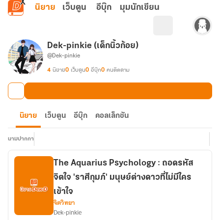
ข้ามไปยังเนื้อหาหลัก
นิยาย
เว็บตูน
อีบุ๊ก
มุมนักเขียน
Dek-pinkie (เด็กนิ้วก้อย)
@Dek-pinkie
4
นิยาย
0
เว็บตูน
0
อีบุ๊ก
0
คนติดตาม
นิยาย
เว็บตูน
อีบุ๊ก
คอลเล็กชัน
นามปากกา
The Aquarius Psychology : ถอดรหัส
จิตใจ 'ราศีกุมภ์' มนุษย์ต่างดาวที่ไม่มีใคร
เข้าใจ
จิตวิทยา
Dek-pinkie