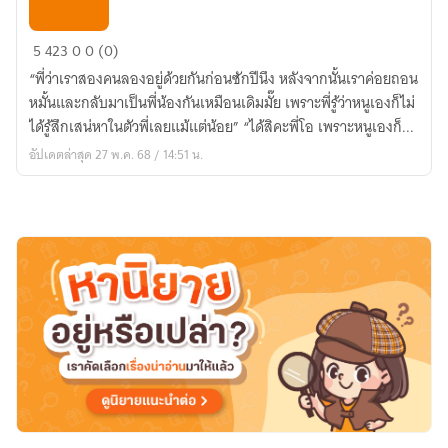
ใจ
5
423
0
0 (0)
ฉัน
“พี่ว่าเราสองคนลองอยู่ด้วยกันก่อนซักปีนึง หลังจากนั้นเราค่อยถอน
อยู่
หมั้นและกลับมาเป็นพี่น้องกันเหมือนเดิมมั๊ย เพราะพี่รู้ว่าหนูเองก็ไม่
กับ
ได้รู้สึกเสน่หาในตัวพี่เลยแม้แต่น้อย” “ได้สิคะพี่โอ เพราะหนูเองก็...
เธอ
อัปเดตล่าสุด 27 พ.ค. 68 / 14:51 น.
นับ
แต่
แรก
เจอ