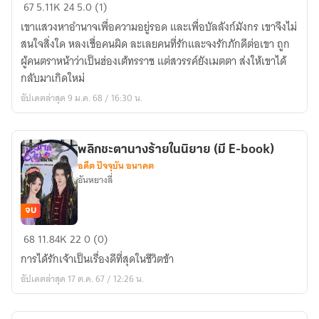
บัลลังก์
67
5.11K
24
5.0 (1)
นี้
เขาแสวงหาอำนาจเพื่อความอยู่รอด และเพื่อบัลลังก์มังกร เขาจึงไม่
เพื่อ
สนใจสิ่งใด หลงเชื่อคนผิด ละเลยคนที่รักและจงรักภักดีต่อเขา ถูก
เจ้า
ผู้คนตราหน้าว่าเป็นฮ่องเต้ทรราช แต่สวรรค์ยังเมตตา ส่งให้เขาได้
ฮองเฮา
กลับมาเกิดใหม่
ของ
อัปเดตล่าสุด 9 ม.ค. 68 / 16:30 น.
ข้า
(มี
E-
พลิกชะตานางร้ายในนิยาย (มี E-book)
book)
อดีต ปัจจุบัน อนาคต
อันหยางลี่
จบ
พลิก
68
11.84K
22
0 (0)
ชะตา
การได้รักเจ้าเป็นเรื่องดีที่สุดในชีวิตข้า
นาง
อัปเดตล่าสุด 17 ต.ค. 67 / 12:26 น.
ร้าย
ใน