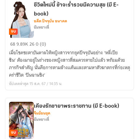
นิยาย
ชีวิตใหม่นี้ ข้าจะร่ำรวยมีความสุข (มี E-
(มี
book)
E-
อดีต ปัจจุบัน อนาคต
book)
อันหยางลี่
จบ
ชีวิต
68
9.89K
26
0 (0)
ใหม่
เมื่อโชคชะตาบันดาลให้หญิงสาวจากยุคปัจจุบันอย่าง ‘หลี่เป้ย
นี้
ซิน’ ต้องมาอยู่ในร่างของหญิงสาวที่สมควรตายไปแล้ว พร้อมด้วย
ข้า
ภารกิจสำคัญ นั่นคือการตามล้างแค้นและตามหาตัวฆาตกรที่ก่อเหตุ
จะ
คร่าชีวิต ‘ปันฉานชิง’
ร่ำรวย
อัปเดตล่าสุด 15 ส.ค. 67 / 14:35 น.
มี
ความ
สุข
เคียงรักชายาพระราชทาน (มี E-book)
(มี
จีนย้อนยุค
E-
อันหยางลี่
book)
จบ