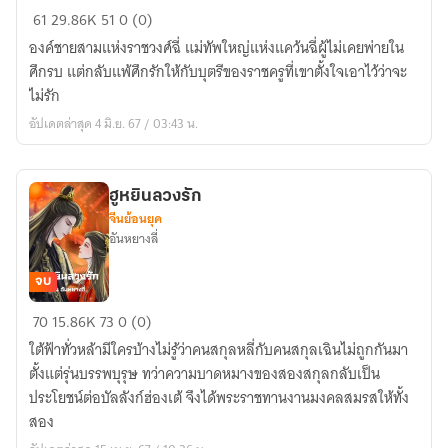
เคียง
61
29.86K
51
0 (0)
รัก
องค์ชายสามแห่งราชวงศ์ฉี่ แม่ทัพใหญ่แห่งแคว้นฉี่ผู้ไม่เคยพ่ายใน
ชายา
ศึกรบ แต่กลับแพ้ศึกรักให้กับบุตรีของราชครูที่เขาตั้งใจเอาไว้ว่าจะ
พระราชทาน
ไม่รัก
(มี
อัปเดตล่าสุด 4 มิ.ย. 67 / 03:43 น.
E-
book)
ฮูหยินลวงรัก
จีนย้อนยุค
อันหยางลี่
จบ
ฮู
70
15.86K
73
0 (0)
หยิน
ใต้ฟ้าทั่วหล้ามีใครบ้างไม่รู้ว่าคนสกุลหลี่กับคนสกุลเฉินไม่ถูกกันมา
ลวง
ตั้งแต่รุ่นบรรพบุรุษ ทว่าความบาดหมางของสองสกุลกลับเป็น
รัก
ประโยชน์ต่อบัลลังก์ฮ่องเต้ จึงได้พระราชทานงานมงคลสมรสให้ทั้ง
สอง