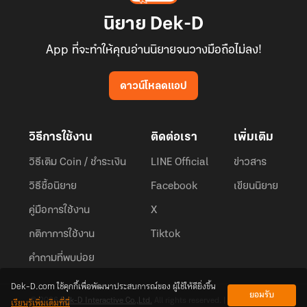
นิยาย Dek-D
App ที่จะทำให้คุณอ่านนิยายจนวางมือถือไม่ลง!
ดาวน์โหลดแอป
วิธีการใช้งาน
ติดต่อเรา
เพิ่มเติม
วิธีเติม Coin / ชำระเงิน
LINE Official
ข่าวสาร
วิธีซื้อนิยาย
Facebook
เขียนนิยาย
คู่มือการใช้งาน
X
กติกาการใช้งาน
Tiktok
คำถามที่พบบ่อย
Dek-D.com ใช้คุกกี้เพื่อพัฒนาประสบการณ์ของ ผู้ใช้ให้ดียิ่งขึ้น
ยอมรับ
เรียนรู้เพิ่มเติมที่นี่
© 2026
Dek-D Interactive Co.,Ltd.
All rights reserved. |
Privacy Policy