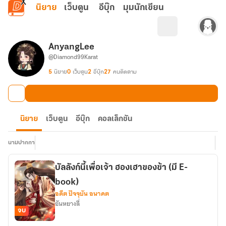
ข้ามไปยังเนื้อหาหลัก
นิยาย
เว็บตูน
อีบุ๊ก
มุมนักเขียน
AnyangLee
@Diamond99Karat
5
นิยาย
0
เว็บตูน
2
อีบุ๊ก
27
คนติดตาม
นิยาย
เว็บตูน
อีบุ๊ก
คอลเล็กชัน
นามปากกา
บัลลังก์นี้เพื่อเจ้า ฮองเฮาของข้า (มี E-
book)
อดีต ปัจจุบัน อนาคต
อันหยางลี่
จบ