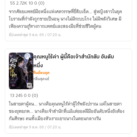
หมอ
55
2.72K
10
0 (0)
หญิง
จากศัลยแพทย์มือหนึ่งแห่งศตวรรษที่ยี่สิบเอ็ด... สู่หญิงสาวในยุค
ทะลุ
โบราณที่กำลังถูกขายเป็นอนุ นางไม่มีระบบโกง ไม่มีพลังวิเศษ มี
มิติ
เพียงความรู้ทางการแพทย์และสองมือที่ช่วยชีวิตผู้คน
เปิด
อัปเดตล่าสุด 9 ส.ค. 69 / 07:20 น.
สำนัก
แพทย์
คุณหนูไร้ค่า ผู้นี้คือเจ้าสำนักลับ อันดับ
หนึ่ง
จีนย้อนยุค
กลิ่นสุคนธ์
คุณ
13
245
0
0 (0)
หนู
ในสายตาผู้คน... นางคือคุณหนูไร้ค่าผู้ไร้พลังปราณ แต่ในสายตา
ไร้
ของยุทธภพ... นางคือเจ้าสำนักที่แม้แต่ยอดฝีมืออันดับหนึ่งยังต้อง
ค่า
ก้มศีรษะ คนทั้งเมืองหัวเราะเยาะนางในตอนกลางวัน
ผู้
อัปเดตล่าสุด 9 ส.ค. 69 / 07:20 น.
นี้