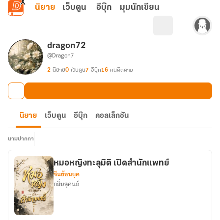
ข้ามไปยังเนื้อหาหลัก
นิยาย
เว็บตูน
อีบุ๊ก
มุมนักเขียน
dragon72
@Dragon7
2
นิยาย
0
เว็บตูน
7
อีบุ๊ก
16
คนติดตาม
นิยาย
เว็บตูน
อีบุ๊ก
คอลเล็กชัน
นามปากกา
หมอหญิงทะลุมิติ เปิดสำนักแพทย์
จีนย้อนยุค
กลิ่นสุคนธ์