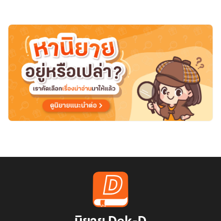
คือ
เจ้า
สำนัก
ลับ
อันดับ
หนึ่ง