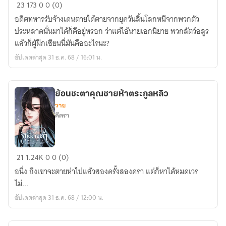
พลิก
23
173
0
0 (0)
ชะตา
อดีตทหารรับจ้างเดนตายได้ตายจากยุควันสิ้นโลกหนีจากพวกตัว
ชายา
ประหลาดนั่นมาได้ก็ดีอยู่หรอก ว่าแต่ไอ้นายเอกนิยาย พวกสัตว์อสูร
จิ้งจอก
แล้วก็ผู้ฝึกเซียนนี่มันคืออะไรนะ?
อัปเดตล่าสุด 31 ธ.ค. 68 / 16:01 น.
ย้อนชะตาคุณชายห้าตระกูลหลิว
วาย
คีตรา
ย้อน
21
1.24K
0
0 (0)
ชะตา
อนึ่ง ถึงเขาจะตายห่าไปแล้วสองครั้งสองครา แต่ก็หาได้หมดเวร
คุณชาย
ไม่...
ห้า
อัปเดตล่าสุด 31 ธ.ค. 68 / 12:00 น.
ตระกูล
หลิว