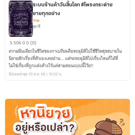
ระบบร้านค้าวันสิ้นโลก #โพรงกระต่าย
ขายทุกอย่าง
วาย
สุรารี
ระบบ
5
506
0
0 (0)
ร้าน
ความฝันเดียวในชีวิตของกาเบรียลคือทะลุมิติไปใช้ชีวิตสุขสบายใน
ค้า
นิยายสักเรื่องที่ตัวเองเคยอ่าน... แต่จะทะลุมิติไปเรื่องไหนก็ได้ที่
วัน
ไม่ใช่เรื่องที่ถูกแต่งค้างไว้แค่สามตอนแบบนี้โว้ย!!
สิ้น
อัปเดตล่าสุด 26 ธ.ค. 68 / 16:02 น.
โลก
#โพรง
กระต่าย
ขาย
ทุก
อย่าง