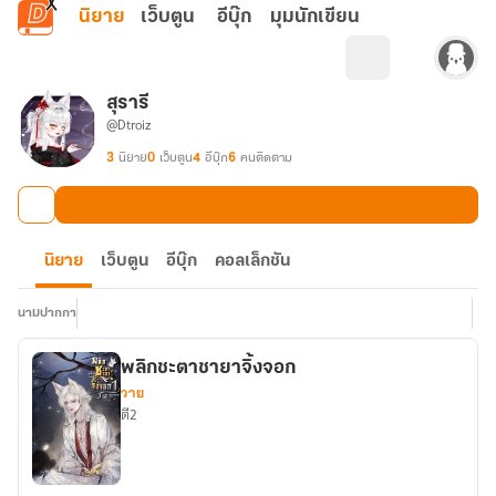
ข้ามไปยังเนื้อหาหลัก
นิยาย
เว็บตูน
อีบุ๊ก
มุมนักเขียน
สุรารี
@Dtroiz
3
นิยาย
0
เว็บตูน
4
อีบุ๊ก
6
คนติดตาม
นิยาย
เว็บตูน
อีบุ๊ก
คอลเล็กชัน
นามปากกา
พลิกชะตาชายาจิ้งจอก
วาย
ตี2