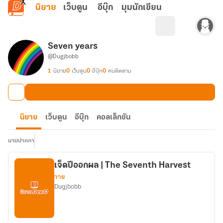
ข้ามไปยังเนื้อหาหลัก
นิยาย
เว็บตูน
อีบุ๊ก
มุมนักเขียน
Seven years
@Dugjbobb
1
นิยาย
0
เว็บตูน
0
อีบุ๊ก
0
คนติดตาม
นิยาย
เว็บตูน
อีบุ๊ก
คอลเล็กชัน
นามปากกา
เจ็ดปีออกผล | The Seventh Harvest
วาย
Dugjbobb