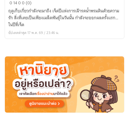
เจ็ด
0
14
0
0 (0)
ปี
ฤดูเก็บเกี่ยวกำลังจะมาถึง เจ็ดปีแห่งการเฝ้ารดน้ำพรมดินด้วยความ
ออก
รัก สิ่งที่เคยเป็นเพียงเมล็ดพันธุ์ในวันนั้น กำลังจะออกผลครั้งแรก…
ผล
ในปีที่เจ็ด
|
อัปเดตล่าสุด 17 พ.ค. 69 / 23:46 น.
The
Seventh
Harvest