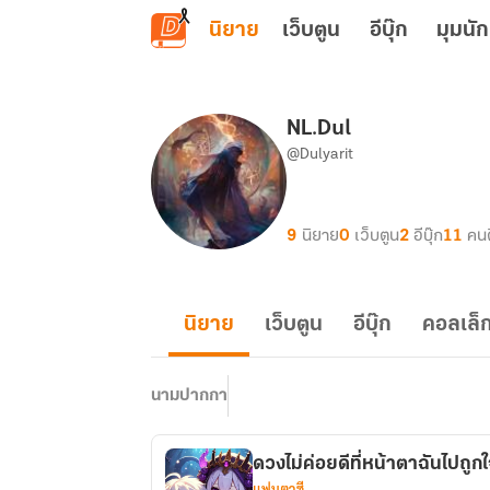
ข้ามไปยังเนื้อหาหลัก
นิยาย
เว็บตูน
อีบุ๊ก
มุมนัก
NL.Dul
@Dulyarit
9
นิยาย
0
เว็บตูน
2
อีบุ๊ก
11
คน
นิยาย
เว็บตูน
อีบุ๊ก
คอลเล็ก
นามปากกา
ดวงไม่ค่อยดีที่หน้าตาฉันไปถูกใ
แฟนตาซี