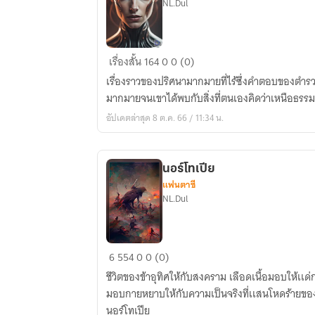
NL.Dul
Yogzhul'on
เรื่องสั้น
164
0
0 (0)
ปริศนา
เรื่องราวของปริศนามากมายที่ไร้ซึ่งคำตอบของตำรวจค
พิธีกรรม
มากมายจนเขาได้พบกับสิ่งที่ตนเองคิดว่าเหนือธรรมช
ต่าง
อัปเดตล่าสุด 8 ต.ค. 66 / 11:34 น.
ดาว
นอร์โทเปีย
แฟนตาซี
NL.Dul
นอร์
6
554
0
0 (0)
โท
ชีวิตของข้าอุทิศให้กับสงคราม เลือดเนื้อมอบให้เเด
เปีย
มอบกายหยาบให้กับความเป็นจริงที่เเสนโหดร้ายของดิน
นอร์โทเปีย