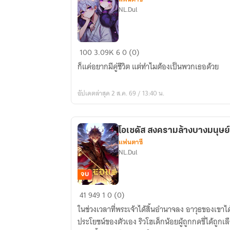
NL.Dul
ดวง
100
3.09K
6
0 (0)
ไม่
ก็แค่อยากมีคู่ชีวิต แต่ทำไมต้องเป็นพวกเธอด้วย
ค่อย
ดี
อัปเดตล่าสุด 2 ส.ค. 69 / 13:40 น.
ที่
หน้าตา
ฉัน
โอเซดัส สงครามล้างบางมนุษย์
ไป
แฟนตาซี
ถูกใจ
NL.Dul
อสูร
ต่าง
จบ
มิติ
โอ
41
949
1
0 (0)
เซดั
ในช่วงเวลาที่พระเจ้าได้สิ้นอำนาจลง อาวุธของเขาได้
ส
ประโยชน์ของตัวเอง ริวโฮเด็กน้อยผู้ถูกกดขี่ได้ถูกเล
สงคราม