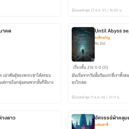
หัวใจ
อัปเดตล่าสุด 27 ธ.ค. 67 / 16:00 น.
สั่น
พ้อง
อนาคต
Until Abyss s
ระทึกขวัญ
NL.Dul
Until
เรื่องสั้น
216
0
0 (0)
Abyss
ด เผ่าพันธุ์ของพวกเขาได้ครอบ
มันเริ่มจากวันนั้นวันแรกที่เราทั้ง
seperate
ต่ภายในกลุ่มคนพวกนั้นก็มีบาง
อะไรเลย
us
จนกว่า
อัปเดตล่าสุด 11 ธ.ค. 66 / 21:11 น.
นรก
จะ
เรา
ต่างดาว
อัศจรรย์ผ้าคลุมต
สอง
แฟนตาซี