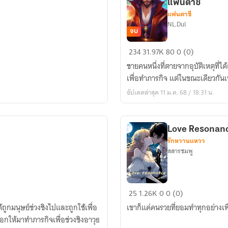
แฟนตาซี
แฟนตาซี
NL.Dul
จบ
Amorous
234
31.97K
80
0 (0)
Mage
ชายคนหนึ่งที่ตายจากอุบัติเหตุที
ผม
เพื่อทำภารกิจ แต่ในขณะเดียวกันเ
กลาย
อัปเดตล่าสุด 11 ม.ค. 68 / 18:31 น.
เป็น
จอม
เวทย์
Love Resonance
เจ้าชู้
รักหวานแหวว
ใน
สสารชมพู
โลก
แฟนตาซี
Love
25
1.26K
0
0 (0)
Resonance
ถูกมนุษย์ช่วงชิงไปและถูกใช้เพื่อ
เขาก็แค่คนรวยที่ยอมทำทุกอย่างเพื
จังหวะ
ือกให้มาทำภารกิจเพื่อช่วงชิงอาวุธ
รัก