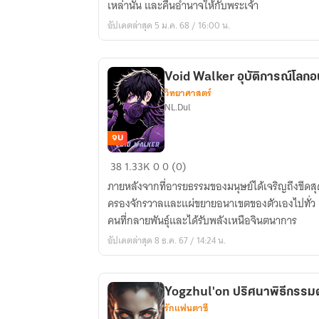
เหล่านั้น และคืนอำนาจให้กับพระเจ้า
ล้าง
อัปเดตล่าสุด 5 ม.ค. 68 / 16:00 น.
บาง
มนุษย์
Void Walker อุบัติการณ์โลก
วิทยาศาสตร์
NL.Dul
จบ
Void
38
1.33K
0
0 (0)
Walker
ภายหลังจากที่อารยธรรมของมนุษย์ได้เจริญถึงขีดสุ
อุบัติ
ครองจักรวาลและแผ่ขยายอนาเขตของตัวเองไปทั่ว แ
การณ์
คนที่กลายพันธุ์และได้รับพลังเหนือจินตนาการ
โลก
อัปเดตล่าสุด 8 ธ.ค. 67 / 14:24 น.
อนาคต
Yogzhul'on ปริศนาพิธีกรรม
รักแฟนตาซี