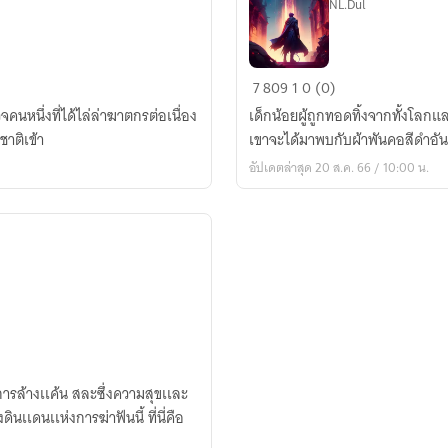
NL.Dul
อัศจรรย์
7
809
1
0 (0)
ผ้า
นหนึ่งที่ได้ไล่ล่าฆาตกรต่อเนื่อง
เด็กน้อยผู้ถูกทอดทิ้งจากทั้งโลก
คลุม
าติเข้า
เขาจะได้มาพบกับผ้าพันคอสีดำอันห
ต่าง
อัปเดตล่าสุด 20 ส.ค. 66 / 10:00 น.
มิติ
่การล้างเเค้น สละซึ่งความสุขเเละ
เเดนเเห่งการฆ่าฟันนี้ ที่นี่คือ