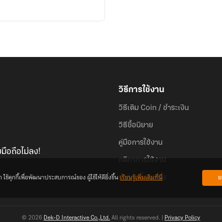
วิธีการใช้งาน
วิธีเติม Coin / ชำระเงิน
วิธีซื้อนิยาย
คู่มือการใช้งาน
มือถือไม่ลง!
กติกาการใช้งาน
้คุกกี้เพื่อพัฒนาประสบการณ์ของ ผู้ใช้ให้ดียิ่งขึ้น
เรียนรู้เพิ่มเติมที่นี่
ย
คำถามที่พบบ่อย
© 2026
Dek-D Interactive Co.,Ltd.
All rights reserved. |
Privacy Policy