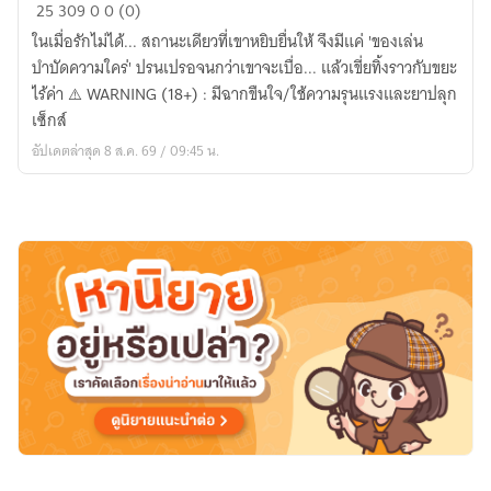
Plaything
25
309
0
0 (0)
:
ในเมื่อรักไม่ได้... สถานะเดียวที่เขาหยิบยื่นให้ จึงมีแค่ 'ของเล่น
แค่
บำบัดความใคร่' ปรนเปรอจนกว่าเขาจะเบื่อ... แล้วเขี่ยทิ้งราวกับขยะ
ของ
ไร้ค่า ​⚠️ WARNING (18+) : มีฉากขืนใจ/ใช้ความรุนแรงและยาปลุก
เล่น
เซ็กส์
อัปเดตล่าสุด 8 ส.ค. 69 / 09:45 น.