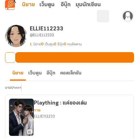
ข้ามไปยังเนื้อหาหลัก
นิยาย
เว็บตูน
อีบุ๊ก
มุมนักเขียน
ELLIE112233
@ELLIE112233
1
นิยาย
0
เว็บตูน
0
อีบุ๊ก
0
คนติดตาม
นิยาย
เว็บตูน
อีบุ๊ก
คอลเล็กชัน
นามปากกา
Plaything : แค่ของเล่น
วาย
ELLIE112233