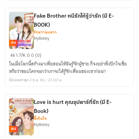
(มี
E-
Fake Brother หนีรักให้รู้ว่ารัก (มี E-
Book)
BOOK)
รักหวานแหวว
MyBebby
จบ
Fake
44
1.77K
0
0 (0)
Brother
ในเมื่อโลกนี้สร้างมาเพื่อสอนให้ฉันรู้จักผู้ชาย ก็จงอย่าพึ่งปักใจเชื่อ
หนี
หรือว่าชอบใครจนกว่าเราจะได้รู้จักเพื่อนของเขาก่อน!!
รัก
อัปเดตล่าสุด 2 ธ.ค. 66 / 23:50 น.
ให้
รู้
ว่า
Love is hurt คุณซุปตาร์ที่รัก (มี E-
รัก
Book)
(มี
ซึ้งกินใจ
E-
MyBebby
BOOK)
จบ