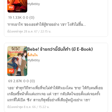
MyBebby
จบ
Three
19
1.33K
0
0 (0)
nights
'การเอาใจ' ของเธอทำให้ผู้ชายอย่าง 'เขา' โงหัวไม่ขึ้น...
stand
อัปเดตล่าสุด 28 ม.ค. 67 / 22:15 น.
ซ่อน
รัก
(มี
Bebe! ร้ายกว่านี้ฉันก็ทำ (มี E-Book)
E-
ซึ้งกินใจ
Book)
MyBebby
จบ
Bebe!
69
2.87K
0
0 (0)
ร้ายก
‘เธอ’ ทำทุกวิถีทางเพื่อที่จะไม่ทำให้ตัวเองโดน ‘ขาย’ ให้กับคนที่เธอ
ว่า
เกลียดขี้หน้าตั้งแต่แรกเจอ แต่ ‘เขา’ กลับติดใจเธอตั้งแต่เจอครั้ง
นี้
แรกที่ได้เปิด ‘ซิง’ สาวบริสุทธิ์อย่างที่เสือผู้หญิงอย่าง ‘เขา’
ฉัน
อัปเดตล่าสุด 8 ธ.ค. 66 / 15:22 น.
ก็ทำ