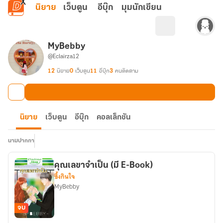
ข้ามไปยังเนื้อหาหลัก
นิยาย
เว็บตูน
อีบุ๊ก
มุมนักเขียน
MyBebby
@Eclairza12
12
นิยาย
0
เว็บตูน
11
อีบุ๊ก
3
คนติดตาม
นิยาย
เว็บตูน
อีบุ๊ก
คอลเล็กชัน
นามปากกา
คุณเลขาจำเป็น (มี E-Book)
ซึ้งกินใจ
MyBebby
จบ