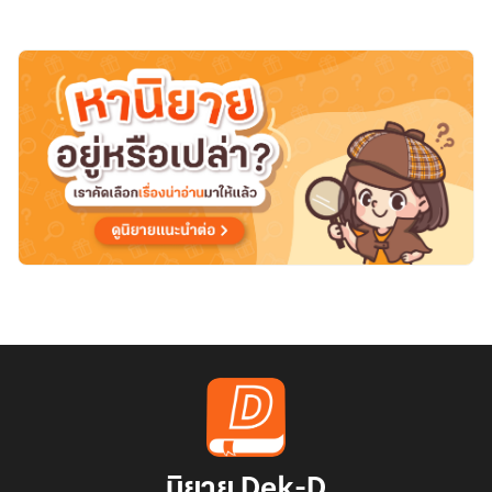
E-
Book)
นิยาย Dek-D