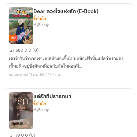
Dear ดวงใจแห่งรัก (E-Book)
ซึ้งกินใจ
MyBebby
จบ
Dear
27
680
0
0 (0)
ดวงใจ
เขาว่ากันว่าหากเราเงยหน้ามองขึ้นไปบนท้องฟ้านั่นแปลว่าเรามอง
แห่ง
เห็นอดีตอยู่ซึ่งมันเหมือนกับฉันในตอนนี้…
รัก
อัปเดตล่าสุด 11 ก.ย. 68 / 16:46 น.
(E-
Book)
แด่รักที่ปรารถนา
ซึ้งกินใจ
MyBebby
แด่
3
179
0
0 (0)