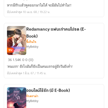
รัก
หากมีรักแล้วพูดออกมาไม่ได้ จะมีมันไปทำไม!!
ที่
อัปเดตล่าสุด 10 เม.ย. 68 / 19:22 น.
ปรารถนา
Redamancy แฟนเก่าคนโปรด (E-
Book)
ซึ้งกินใจ
MyBebby
จบ
Redamancy
36
1.54K
0
0 (0)
แฟน
'คนแรก' ยังไงมันก็ยังเป็นคนแรกอยู่ยังวันยังค่ำ!
เก่า
อัปเดตล่าสุด 1 มิ.ย. 67 / 11:45 น.
คน
โปรด
(E-
ออนไลน์ไร้รัก (มี E-Book)
Book)
รักดราม่า
MyBebby