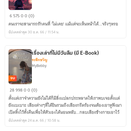
ออนไลน์
6
575
0
0 (0)
ไร้
คนเราจะสามารถรักคนที่ 'ไม่เคย' แม้แต่จะเห็นหน้าได้...จริงๆหรอ
รัก
อัปเดตล่าสุด 30 ธ.ค. 66 / 11:54 น.
(มี
E-
Book)
เรื่องเล่าที่ไม่มีวันลืม (มี E-Book)
ระทึกขวัญ
MyBebby
จบ
เรื่อง
28
998
0
0 (0)
เล่า
ตั้งแต่เราจำความยังไม่ได้ก็มีสิ่งแปลกประหลาดให้เราพบเจอตั้งแต่
ที่
ยังแบเบาะ เสียงต่างๆที่ได้ยินรวมถึงเสียงกรีดร้องจนต้องเอาหูฟังมา
ไม่มี
เปิดทิ้งไว้ทั้งคืนเพื่อให้ตัวเองได้นอนหลับ...กลบเสียงข้างกายเอาไว้
วัน
อัปเดตล่าสุด 24 ม.ค. 66 / 10:58 น.
ลืม
(มี