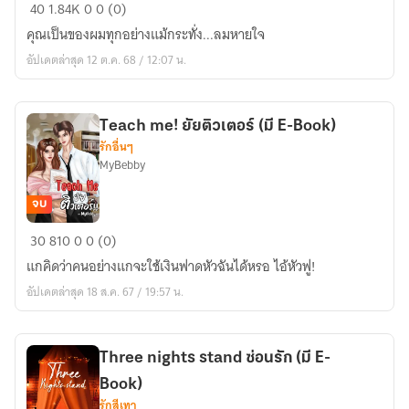
คุณ
40
1.84K
0
0 (0)
เลขา
คุณเป็นของผมทุกอย่างแม้กระทั่ง...ลมหายใจ
จำเป็น
อัปเดตล่าสุด 12 ต.ค. 68 / 12:07 น.
(มี
E-
Book)
Teach me! ยัยติวเตอร์ (มี E-Book)
รักอื่นๆ
MyBebby
จบ
Teach
30
810
0
0 (0)
me!
แกคิดว่าคนอย่างแกจะใช้เงินฟาดหัวฉันได้หรอ ไอ้หัวฟู!
ยัย
อัปเดตล่าสุด 18 ส.ค. 67 / 19:57 น.
ติวเตอร์
(มี
E-
Three nights stand ซ่อนรัก (มี E-
Book)
Book)
รักสีเทา